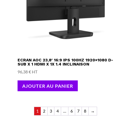
ECRAN AOC 23,8′ 16:9 IPS 100HZ 1920×1080 D-
SUB X 1 HDMI X 1X 1.4 INCLINAISON
96,38
€
HT
AJOUTER AU PANIER
1
2
3
4
…
6
7
8
→