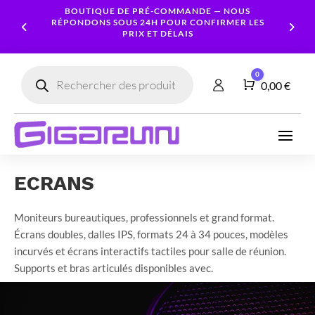
BOUTIQUE DE PRÉ-COMMANDE — NOUS
RÉPONDONS SOUS 24H POUR CONFIRMER LES
PRIX ET DÉLAIS
Recherche
0
de
Panier
0,00
€
produits
Ordinateurs
Processeur
Portables
Ecrans
Serveur
Smartphones
Logiciels
Carte
NAS
Ordinateurs
Graphique
ECRANS
Accessoires
Tablettes
Services
Fixes
Caméras
Mémoire
Imprimantes
Montres
&
Workstation
RAM
Moniteurs bureautiques, professionnels et grand format.
connectées
Sécurité
Écrans doubles, dalles IPS, formats 24 à 34 pouces, modèles
Stockage
Réseau
incurvés et écrans interactifs tactiles pour salle de réunion.
Alimentations
Supports et bras articulés disponibles avec.
Serveurs
PC
Onduleurs
Cartes
mères