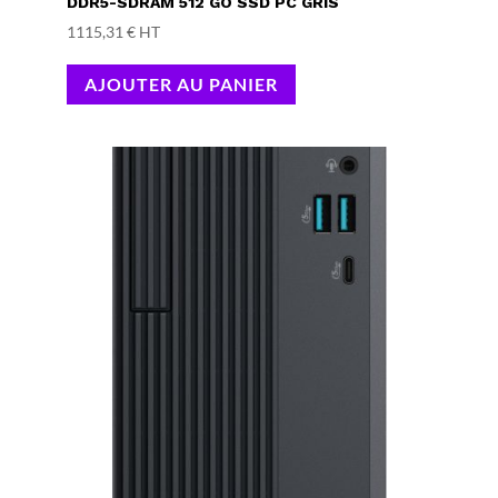
DDR5-SDRAM 512 GO SSD PC GRIS
1115,31
€
HT
AJOUTER AU PANIER