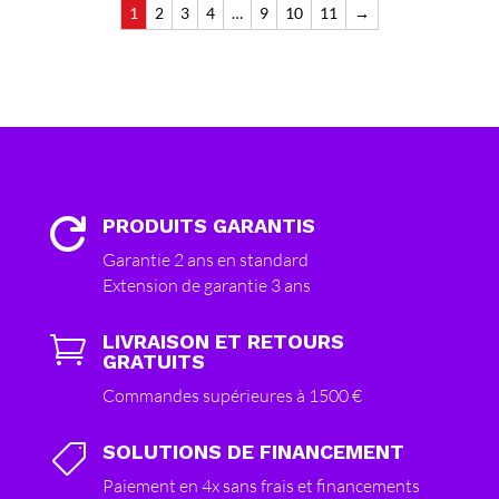
1
2
3
4
…
9
10
11
→
PRODUITS GARANTIS

Garantie 2 ans en standard
Extension de garantie 3 ans
LIVRAISON ET RETOURS

GRATUITS
Commandes supérieures à 1500 €
SOLUTIONS DE FINANCEMENT

Paiement en 4x sans frais et financements