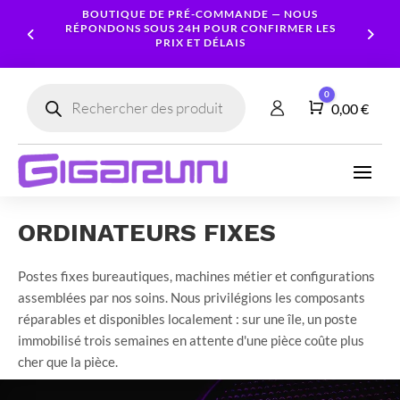
BOUTIQUE DE PRÉ-COMMANDE — NOUS
RÉPONDONS SOUS 24H POUR CONFIRMER LES
PRIX ET DÉLAIS
Recherche
0
de
Panier
0,00
€
produits
Ordinateurs
Processeur
Portables
Ecrans
Serveur
Smartphones
Logiciels
Carte
NAS
Ordinateurs
Graphique
ORDINATEURS FIXES
Accessoires
Tablettes
Services
Fixes
Caméras
Mémoire
Imprimantes
Montres
&
Workstation
RAM
Postes fixes bureautiques, machines métier et configurations
connectées
Sécurité
assemblées par nos soins. Nous privilégions les composants
Stockage
Réseau
réparables et disponibles localement : sur une île, un poste
Alimentations
immobilisé trois semaines en attente d'une pièce coûte plus
Serveurs
PC
cher que la pièce.
Onduleurs
Cartes
mères