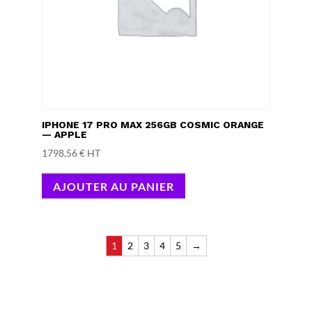
IPHONE 17 PRO MAX 256GB COSMIC ORANGE
— APPLE
1798,56
€
HT
AJOUTER AU PANIER
1
2
3
4
5
→