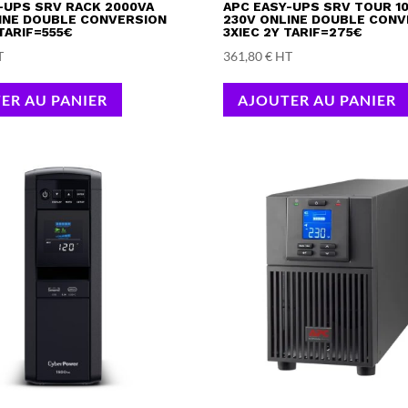
-UPS SRV RACK 2000VA
APC EASY-UPS SRV TOUR 1
INE DOUBLE CONVERSION
230V ONLINE DOUBLE CONV
 TARIF=555€
3XIEC 2Y TARIF=275€
T
361,80
€
HT
ER AU PANIER
AJOUTER AU PANIER