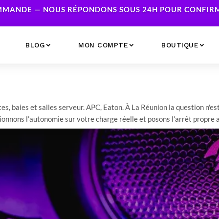
MANDE — NOUS RÉPONDONS SOUS 24H POUR CONFIRME
BLOG
MON COMPTE
BOUTIQUE
Ecrans
Serveur NAS
Accessoires
Caméras & Sécurité
es, baies et salles serveur. APC, Eaton. À La Réunion la question n'es
ionnons l'autonomie sur votre charge réelle et posons l'arrêt propre
Imprimantes
Réseau
Serveurs
Onduleurs