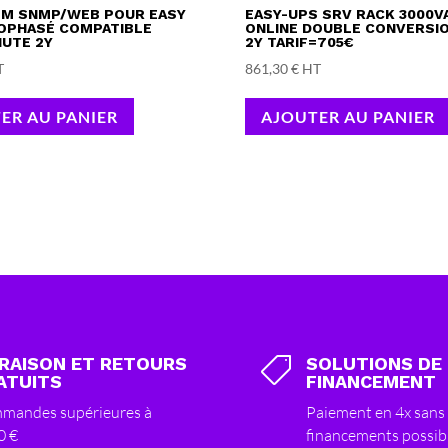
OM SNMP/WEB POUR EASY
EASY-UPS SRV RACK 3000V
OPHASÉ COMPATIBLE
ONLINE DOUBLE CONVERSIO
UTE 2Y
2Y TARIF=705€
T
861,30
€
HT
ER AU PANIER
AJOUTER AU PANIER
VRAISON ET RETOURS
SOLUTIONS DE

ATUITS
FINANCEMENT
mandes supérieures à
Paiement en 4x sans 
0 €
financements possib