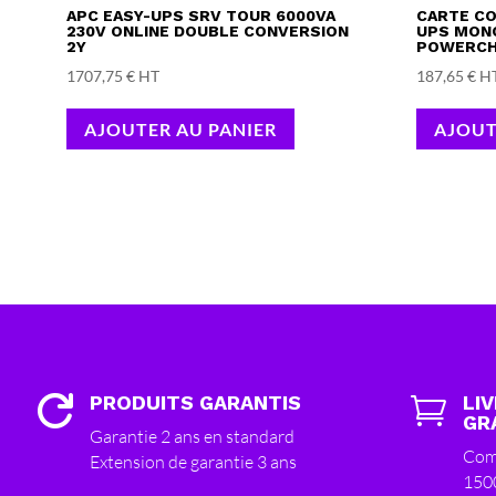
APC EASY-UPS SRV TOUR 6000VA
CARTE C
230V ONLINE DOUBLE CONVERSION
UPS MON
2Y
POWERCH
1707,75
€
HT
187,65
€
H
AJOUTER AU PANIER
AJOUT
PRODUITS GARANTIS
LI


GR
Garantie 2 ans en standard
Com
Extension de garantie 3 ans
150