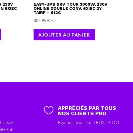
A 230V
EASY-UPS SRV TOUR 3000VA 230V
N 6XIEC
ONLINE DOUBLE CONV. 6XIEC 2Y
TAIRF = 612€
805,95
€
HT
AJOUTER AU PANIER
APPRÉCIÉS PAR TOUS

NOS CLIENTS PRO
frais et
Evaluez nous sur TRUSTPILOT
les sur