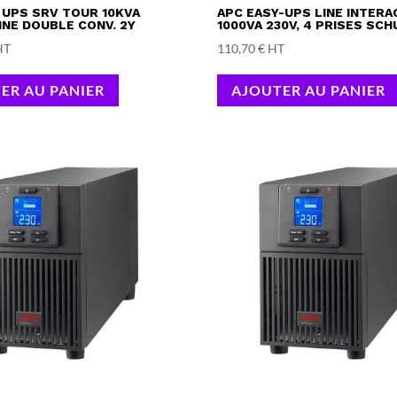
 UPS SRV TOUR 10KVA
APC EASY-UPS LINE INTERA
INE DOUBLE CONV. 2Y
1000VA 230V, 4 PRISES SCH
HT
110,70
€
HT
ER AU PANIER
AJOUTER AU PANIER