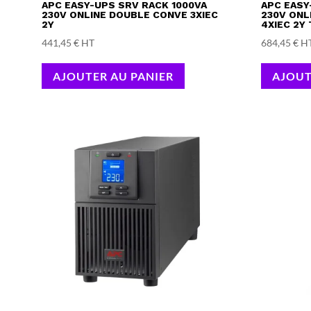
APC EASY-UPS SRV RACK 1000VA
APC EASY
230V ONLINE DOUBLE CONVE 3XIEC
230V ONL
2Y
4XIEC 2Y
441,45
€
HT
684,45
€
H
AJOUTER AU PANIER
AJOUT