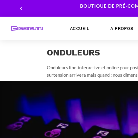
BOUTIQUE DE PRÉ-COM
ACCUEIL
A PROPOS
ONDULEURS
Ordinateurs Portables
Processeur
Ordinateurs Fixes
Carte Graphique
Onduleurs line-interactive et online pour post
surtension arrivera mais quand : nous dimens
Workstation
Mémoire RAM
Stockage
Alimentations PC
Cartes mères