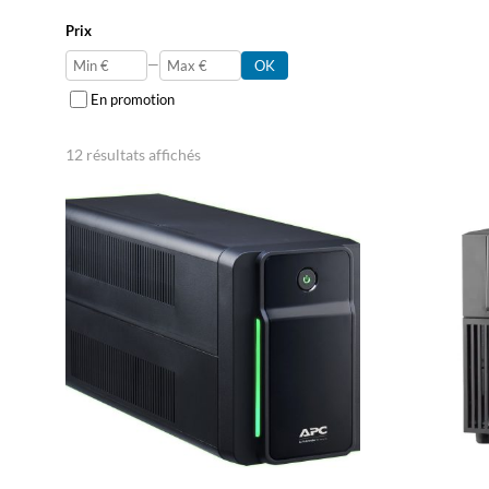
Prix
—
OK
En promotion
12 résultats affichés