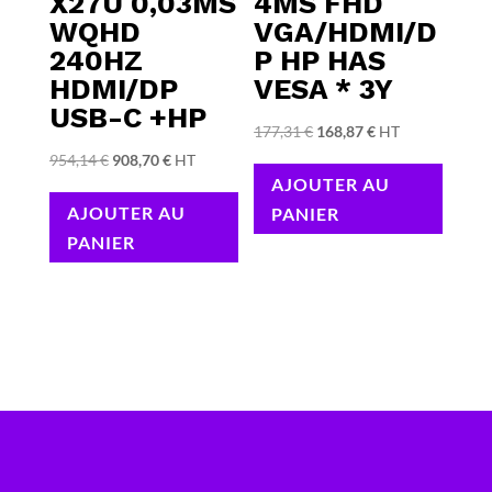
X27U 0,03MS
4MS FHD
WQHD
VGA/HDMI/D
240HZ
P HP HAS
HDMI/DP
VESA * 3Y
USB-C +HP
Le
Le
177,31
€
168,87
€
HT
Le
Le
prix
prix
954,14
€
908,70
€
HT
AJOUTER AU
prix
prix
initial
actuel
AJOUTER AU
PANIER
initial
actuel
était :
est :
PANIER
était :
est :
177,31 €.
168,87 €.
954,14 €.
908,70 €.