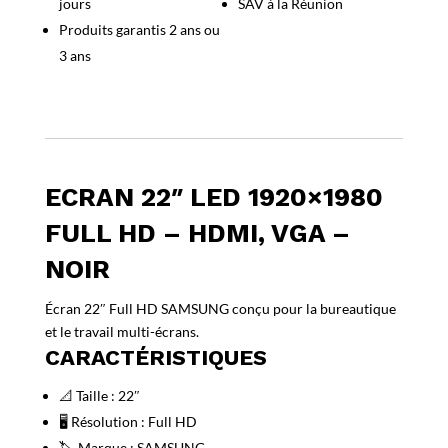
jours
SAV à la Réunion
HD
–
Produits garantis 2 ans ou
HDMI,
3 ans
VGA
–
Noir
ECRAN 22″ LED 1920×1980
FULL HD – HDMI, VGA –
NOIR
Écran 22″ Full HD SAMSUNG conçu pour la bureautique
et le travail multi-écrans.
CARACTÉRISTIQUES
📐 Taille : 22″
🖥️ Résolution : Full HD
🏷️ Marque : SAMSUNG