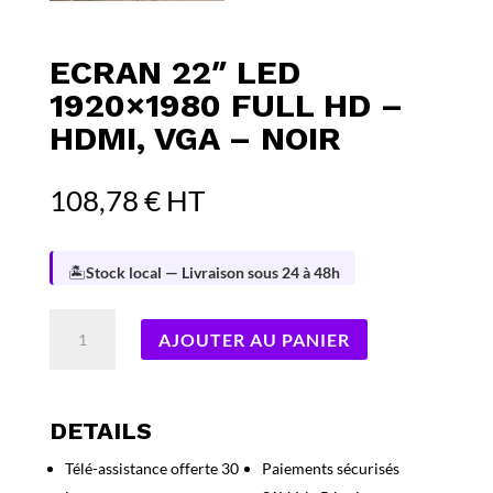
ECRAN 22″ LED
1920×1980 FULL HD –
HDMI, VGA – NOIR
108,78
€
HT
🏝️
Stock local — Livraison sous 24 à 48h
quantité
AJOUTER AU PANIER
de
Ecran
22″
LED
DETAILS
1920×1980
Télé-assistance offerte 30
Paiements sécurisés
Full