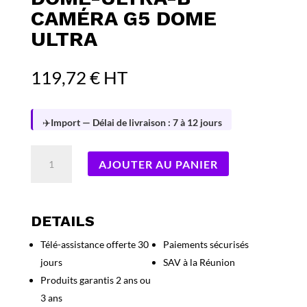
CAMÉRA G5 DOME
ULTRA
119,72
€
HT
✈️
Import — Délai de livraison : 7 à 12 jours
quantité
AJOUTER AU PANIER
de
Ubiquiti
UVC-
G5-
DETAILS
Dome-
Télé-assistance offerte 30
Paiements sécurisés
Ultra-
jours
SAV à la Réunion
B
Caméra
Produits garantis 2 ans ou
G5
3 ans