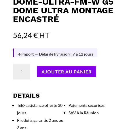
DOME-ULTRA-FM-W G5
DOME ULTRA MONTAGE
ENCASTRÉ
56,24
€
HT
✈️
Import — Délai de livraison : 7 à 12 jours
quantité
AJOUTER AU PANIER
de
Ubiquiti
UACC-
G5-
DETAILS
Dome-
Télé-assistance offerte 30
Paiements sécurisés
Ultra-
jours
SAV à la Réunion
FM-
W
Produits garantis 2 ans ou
G5
3 ans