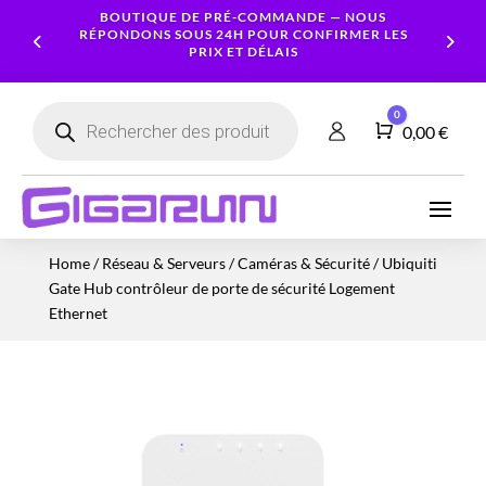
BOUTIQUE DE PRÉ-COMMANDE — NOUS
RÉPONDONS SOUS 24H POUR CONFIRMER LES
PRIX ET DÉLAIS
Recherche
0
de
Panier
0,00
€
produits
Ordinateurs
Processeur
Portables
Ecrans
Serveur
Smartphones
Logiciels
Carte
Home
/
Réseau & Serveurs
/
Caméras & Sécurité
/ Ubiquiti
NAS
Ordinateurs
Graphique
Accessoires
Tablettes
Services
Gate Hub contrôleur de porte de sécurité Logement
Fixes
Caméras
Mémoire
Imprimantes
Montres
Ethernet
&
Workstation
RAM
connectées
Sécurité
Stockage
Réseau
Alimentations
Serveurs
PC
Onduleurs
Cartes
mères