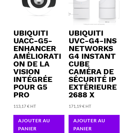
UBIQUITI
UBIQUITI
UACC-G5-
UVC-G4-INS
ENHANCER
NETWORKS
AMÉLIORATI
G4 INSTANT
ON DE LA
CUBE
VISION
CAMÉRA DE
INTÉGRÉE
SÉCURITÉ IP
POUR G5
EXTÉRIEURE
PRO
2688 X
113,17
€
HT
171,19
€
HT
AJOUTER AU
AJOUTER AU
PANIER
PANIER