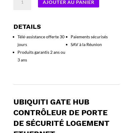
AJOUTER AU PANIER
de
Ubiquiti
Gate
Hub
DETAILS
contrôleur
Télé-assistance offerte 30
Paiements sécurisés
de
jours
SAV à la Réunion
porte
de
Produits garantis 2 ans ou
sécurité
3 ans
Logement
Ethernet
UBIQUITI GATE HUB
CONTRÔLEUR DE PORTE
DE SÉCURITÉ LOGEMENT