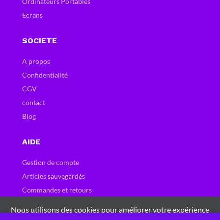
Ordinateurs Portables
Ecrans
SOCIETE
A propos
Confidentialité
CGV
contact
Blog
AIDE
Gestion de compte
Articles sauvegardés
Commandes et retours
Carte et bons cadeau
Nous utilisons des cookies pour améliorer votre expérience
Questions fréquentes