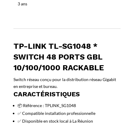
ports
3 ans
GbL
10/100/1000
rackable
TP-LINK TL-SG1048 *
SWITCH 48 PORTS GBL
10/100/1000 RACKABLE
Switch réseau conçu pour la distribution réseau Gigabit
en entreprise et bureau.
CARACTÉRISTIQUES
📦 Référence : TPLINK_SG1048
✅ Compatible installation professionnelle
✅ Disponible en stock local à La Réunion