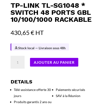
TP-LINK TL-SG1048 *
SWITCH 48 PORTS GBL
10/100/1000 RACKABLE
430,65
€
HT
🏝️
Stock local — Livraison sous 48h
quantité
AJOUTER AU PANIER
de
TP-
LINK
TL-
DETAILS
SG1048
Télé-assistance offerte 30
Paiements sécurisés
*
jours
SAV à la Réunion
SWITCH
48
Produits garantis 2 ans ou