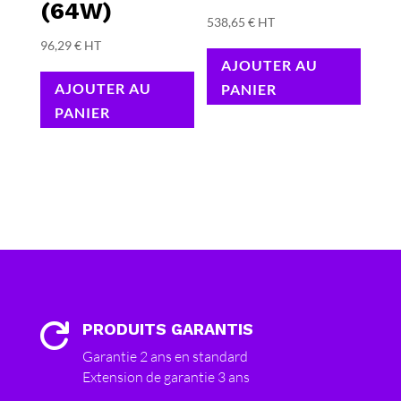
(64W)
538,65
€
HT
96,29
€
HT
AJOUTER AU
AJOUTER AU
PANIER
PANIER
PRODUITS GARANTIS

Garantie 2 ans en standard
Extension de garantie 3 ans