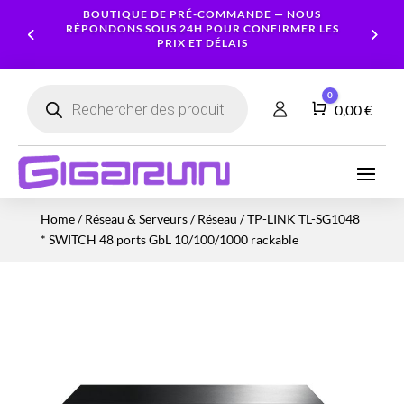
BOUTIQUE DE PRÉ-COMMANDE — NOUS
RÉPONDONS SOUS 24H POUR CONFIRMER LES
PRIX ET DÉLAIS
Recherche
0
de
Panier
0,00
€
produits
Ordinateurs
Processeur
Portables
Ecrans
Serveur
Smartphones
Logiciels
Carte
Home
/
Réseau & Serveurs
/
Réseau
/ TP-LINK TL-SG1048
NAS
Ordinateurs
Graphique
Accessoires
Tablettes
Services
* SWITCH 48 ports GbL 10/100/1000 rackable
Fixes
Caméras
Mémoire
Imprimantes
Montres
&
Workstation
RAM
connectées
Sécurité
Stockage
Réseau
Alimentations
Serveurs
PC
Onduleurs
Cartes
mères