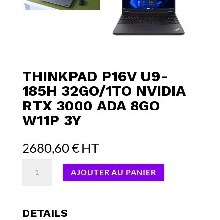
THINKPAD P16V U9-
185H 32GO/1TO NVIDIA
RTX 3000 ADA 8GO
W11P 3Y
2680,60
€
HT
quantité
AJOUTER AU PANIER
de
ThinkPad
P16v
u9-
DETAILS