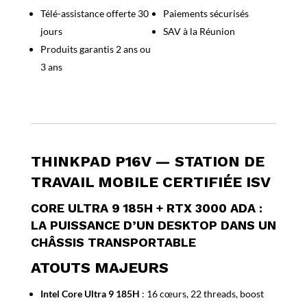
185H
Télé-assistance offerte 30
Paiements sécurisés
32Go/1To
jours
SAV à la Réunion
NVIDIA
RTX
Produits garantis 2 ans ou
3000
3 ans
ADA
8Go
W11P
3y
THINKPAD P16V — STATION DE
TRAVAIL MOBILE CERTIFIÉE ISV
CORE ULTRA 9 185H + RTX 3000 ADA :
LA PUISSANCE D’UN DESKTOP DANS UN
CHÂSSIS TRANSPORTABLE
ATOUTS MAJEURS
Intel Core Ultra 9 185H
: 16 cœurs, 22 threads, boost