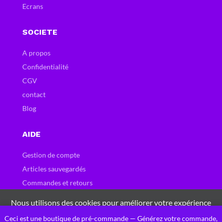
Ecrans
SOCIETE
A propos
Confidentialité
CGV
contact
Blog
AIDE
Gestion de compte
Articles sauvegardés
Commandes et retours
Carte et bons cadeau
Nous utilisons des cookies pour améliorer votre expérience
Questions fréquentes
sur notre site Web. En naviguant sur ce site, vous acceptez
Ceci est une boutique de pré-commande — Générez votre commande,