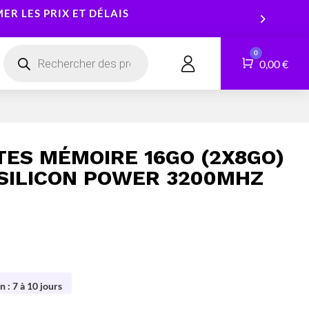
R LES PRIX ET DÉLAIS
Recherche
0
de
Panier
0,00
€
CONTACT
produits
Smartphones
Logiciels
Tablettes
Services
TES MÉMOIRE 16GO (2X8GO)
Montres connectées
SILICON POWER 3200MHZ
n : 7 à 10 jours