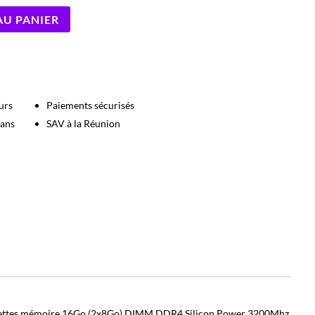
AU PANIER
urs
Paiements sécurisés
 ans
SAV à la Réunion
rettes mémoire 16Go (2x8Go) DIMM DDR4 Silicon Power 3200Mhz