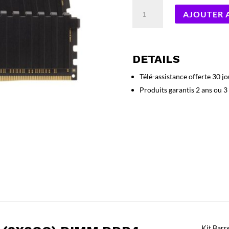
quantité
AJOUTER 
de
Kit
Barrettes
mémoire
DETAILS
16Go
(2x8Go)
Télé-assistance offerte 30 jo
DIMM
Produits garantis 2 ans ou 3
DDR4
Silicon
Power
3200Mhz
CL22
(Noir)
Kit Bar