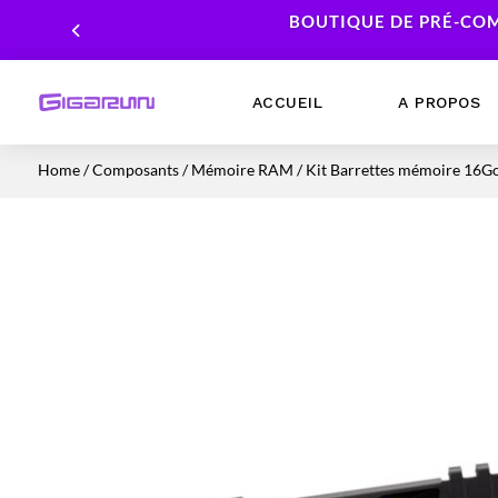
BOUTIQUE DE PRÉ-COM
ACCUEIL
A PROPOS
Home
/
Composants
/
Mémoire RAM
/ Kit Barrettes mémoire 16
Ordinateurs Portables
Processeur
Ordinateurs Fixes
Carte Graphique
Workstation
Mémoire RAM
Stockage
Alimentations PC
Cartes mères