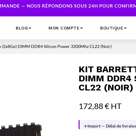
MANDE — NOUS RÉPONDONS SOUS 24H POUR CONFIRME
BLOG
MON COMPTE
BOUTIQUE
Go (2x8Go) DIMM DDR4 Silicon Power 3200Mhz CL22 (Noir)
Ecrans
Serveur NAS
Accessoires
Caméras & Sécurité
KIT BARRET
Imprimantes
Réseau
DIMM DDR4 
Serveurs
CL22 (NOIR)
Onduleurs
172,88
€
HT
✈️
Import — Délai de livraiso