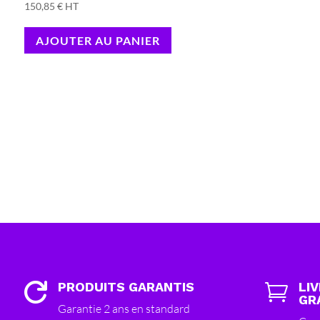
150,85
€
HT
AJOUTER AU PANIER
PRODUITS GARANTIS
LI


GR
Garantie 2 ans en standard