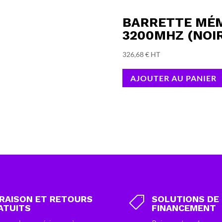
BARRETTE MÉM
3200MHZ (NOI
326,68
€
HT
AJOUTER AU PANIER
VRAISON ET RETOURS
SOLUTIONS DE

ATUITS
FINANCEMENT