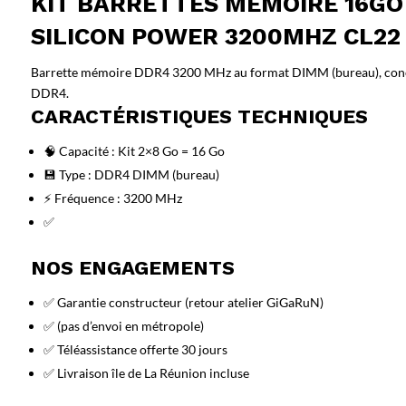
KIT BARRETTES MÉMOIRE 16GO
SILICON POWER 3200MHZ CL22 
Barrette mémoire DDR4 3200 MHz au format DIMM (bureau), conçue
DDR4.
CARACTÉRISTIQUES TECHNIQUES
🧠 Capacité : Kit 2×8 Go = 16 Go
💾 Type : DDR4 DIMM (bureau)
⚡ Fréquence : 3200 MHz
✅
NOS ENGAGEMENTS
✅ Garantie constructeur (retour atelier GiGaRuN)
✅ (pas d’envoi en métropole)
✅ Téléassistance offerte 30 jours
✅ Livraison île de La Réunion incluse