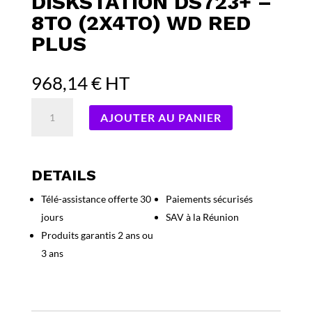
DISKSTATION DS723+ –
8TO (2X4TO) WD RED
PLUS
968,14
€
HT
quantité
AJOUTER AU PANIER
de
Serveur
NAS
Synology
DETAILS
DiskStation
Télé-assistance offerte 30
Paiements sécurisés
DS723+
jours
SAV à la Réunion
-
8To
Produits garantis 2 ans ou
(2x4To)
3 ans
WD
Red
Plus