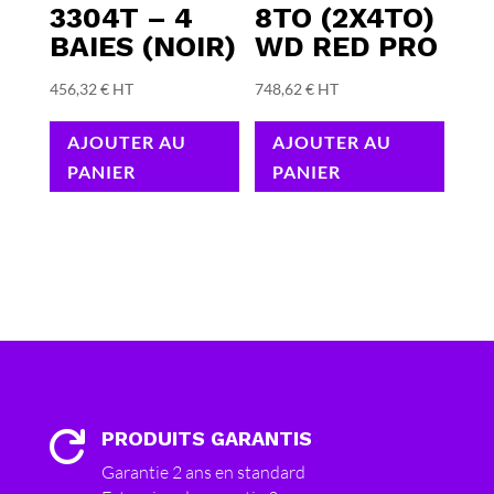
3304T – 4
8TO (2X4TO)
BAIES (NOIR)
WD RED PRO
456,32
€
HT
748,62
€
HT
AJOUTER AU
AJOUTER AU
PANIER
PANIER
PRODUITS GARANTIS

Garantie 2 ans en standard