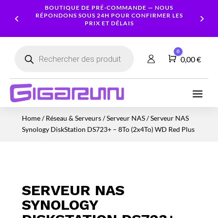
BOUTIQUE DE PRÉ-COMMANDE — NOUS
RÉPONDONS SOUS 24H POUR CONFIRMER LES
PRIX ET DÉLAIS
Recherche
0
de
Panier
0,00
€
produits
Ordinateurs
Processeur
Portables
Ecrans
Serveur
Smartphones
Logiciels
Carte
Home
/
Réseau & Serveurs
/
Serveur NAS
/ Serveur NAS
NAS
Ordinateurs
Graphique
Accessoires
Tablettes
Services
Synology DiskStation DS723+ – 8To (2x4To) WD Red Plus
Fixes
Caméras
Mémoire
Imprimantes
Montres
&
Workstation
RAM
connectées
Sécurité
Stockage
Réseau
Alimentations
SERVEUR NAS
Serveurs
PC
SYNOLOGY
Onduleurs
Cartes
mères