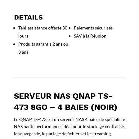
Serveur
NAS
Qnap
DETAILS
TS-
Télé-assistance offerte 30
Paiements sécurisés
473
jours
SAV à la Réunion
8Go
–
Produits garantis 2 ans ou
4
3 ans
baies
(Noir)
SERVEUR NAS QNAP TS-
473 8GO – 4 BAIES (NOIR)
Le QNAP TS-473 est un serveur NAS 4 baies de spécialiste
NAS haute performance. Idéal pour le stockage centralisé,
la sauvegarde, le partage de fichiers et le streaming