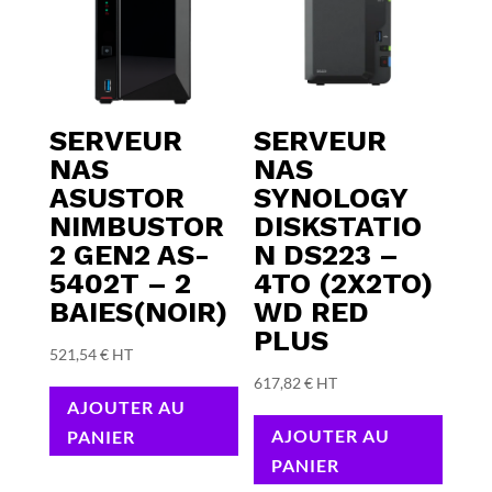
SERVEUR
SERVEUR
NAS
NAS
ASUSTOR
SYNOLOGY
NIMBUSTOR
DISKSTATIO
2 GEN2 AS-
N DS223 –
5402T – 2
4TO (2X2TO)
BAIES(NOIR)
WD RED
PLUS
521,54
€
HT
617,82
€
HT
AJOUTER AU
AJOUTER AU
PANIER
PANIER