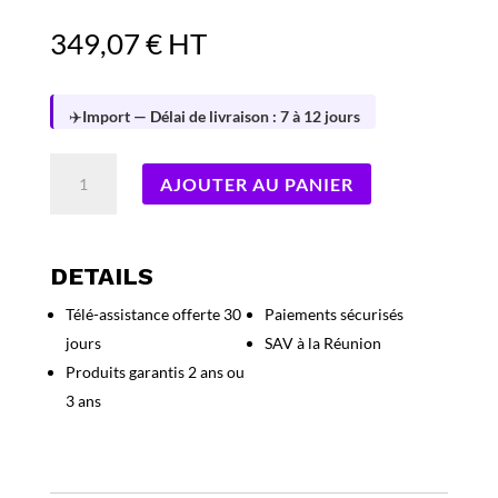
349,07
€
HT
✈️
Import — Délai de livraison : 7 à 12 jours
quantité
AJOUTER AU PANIER
de
SAMSUNG
A37
5G
DETAILS
A376
Télé-assistance offerte 30
Paiements sécurisés
–
jours
SAV à la Réunion
128
GO
Produits garantis 2 ans ou
–
3 ans
GREYGREEN