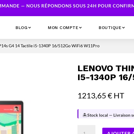
MANDE — NOUS RÉPONDONS SOUS 24H POUR CONFIRME
BLOG
MON COMPTE
BOUTIQUE
14s G4 14 Tactile i5-1340P 16/512Go WiFi6 W11Pro
Ecrans
Serveur NAS
Accessoires
Caméras & Sécurité
LENOVO THIN
Imprimantes
Réseau
I5-1340P 16
Serveurs
Onduleurs
1213,65
€
HT
🏝️
Stock local — Livraison 
quantité
AJOUTER 