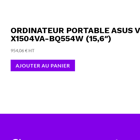
ORDINATEUR PORTABLE ASUS V
X1504VA-BQ554W (15,6″)
954,06
€
HT
AJOUTER AU PANIER