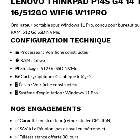
LENOVO THINKPAD P14S G4 14 T
16/512GO WIFI6 W11PRO
Ordinateur portable sous Windows 11 Pro, conçu pour bureautique i
RAM, 512 Go SSD NVMe.
CONFIGURATION TECHNIQUE
💼 Processeur : Voir fiche constructeur
🧠 RAM : 16 Go
💾 Stockage : 512 Go SSD NVMe
🖼️ Carte graphique : Graphique intégré
🖥️ Écran : Voir fiche constructeur
🖥️ Système d’exploitation : Windows 11 Pro
NOS ENGAGEMENTS
✅ Garantie constructeur (retour atelier GiGaRuN)
✅ SAV à La Réunion (pas d’envoi en métropole)
✅ Téléassistance offerte 30 jours