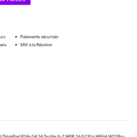
urs
Paiements sécurisés
 ans
SAV à la Réunion
ThinkPad P14s G4 14 Tactile i5-1340P 16/512Go WiFi6 W11Pro