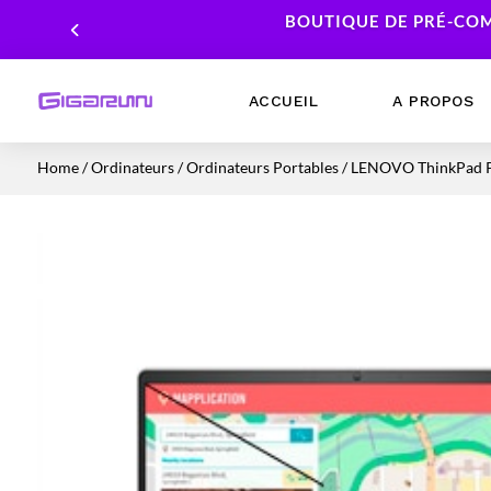
BOUTIQUE DE PRÉ-COM
ACCUEIL
A PROPOS
Home
/
Ordinateurs
/
Ordinateurs Portables
/ LENOVO ThinkPad P
Ordinateurs Portables
Processeur
Ordinateurs Fixes
Carte Graphique
Workstation
Mémoire RAM
Stockage
Alimentations PC
Cartes mères