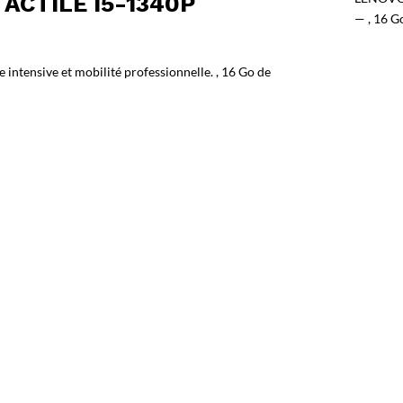
ACTILE I5-1340P
— , 16 G
ntensive et mobilité professionnelle. , 16 Go de