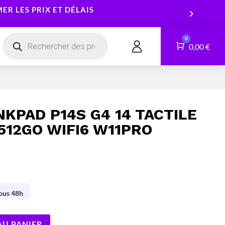
R LES PRIX ET DÉLAIS
Recherche
0
de
Panier
0,00
€
CONTACT
produits
Smartphones
Logiciels
Tablettes
Services
KPAD P14S G4 14 TACTILE
Montres connectées
/512GO WIFI6 W11PRO
sous 48h
AU PANIER