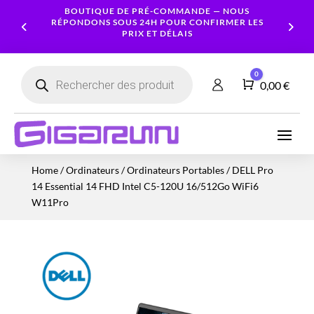
BOUTIQUE DE PRÉ-COMMANDE — NOUS
RÉPONDONS SOUS 24H POUR CONFIRMER LES
PRIX ET DÉLAIS
Recherche
0
de
Panier
0,00
€
produits
Ordinateurs
Processeur
Portables
Ecrans
Serveur
Smartphones
Logiciels
Carte
Home
/
Ordinateurs
/
Ordinateurs Portables
/ DELL Pro
NAS
Ordinateurs
Graphique
Accessoires
Tablettes
Services
14 Essential 14 FHD Intel C5-120U 16/512Go WiFi6
Fixes
Caméras
Mémoire
Imprimantes
Montres
W11Pro
&
Workstation
RAM
connectées
Sécurité
Stockage
Réseau
Alimentations
Serveurs
PC
Onduleurs
Cartes
mères