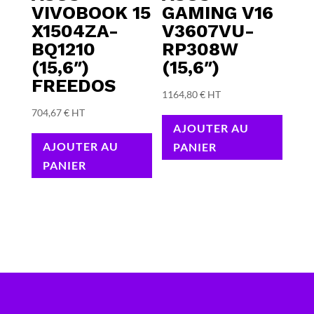
VIVOBOOK 15
GAMING V16
X1504ZA-
V3607VU-
BQ1210
RP308W
(15,6″)
(15,6″)
FREEDOS
1164,80
€
HT
704,67
€
HT
AJOUTER AU
AJOUTER AU
PANIER
PANIER