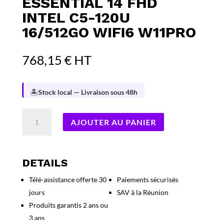
ESSENTIAL 14 FHD
INTEL C5-120U
16/512GO WIFI6 W11PRO
768,15
€
HT
🏝️
Stock local — Livraison sous 48h
quantité
AJOUTER AU PANIER
de
DELL
Pro
14
DETAILS
Essential
Télé-assistance offerte 30
Paiements sécurisés
14
jours
SAV à la Réunion
FHD
Intel
Produits garantis 2 ans ou
C5-
3 ans