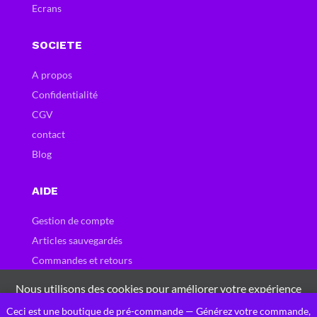
Ecrans
SOCIETE
A propos
Confidentialité
CGV
contact
Blog
AIDE
Gestion de compte
Articles sauvegardés
Commandes et retours
Carte et bons cadeau
Nous utilisons des cookies pour améliorer votre expérience
Questions fréquentes
sur notre site Web. En naviguant sur ce site, vous acceptez
Ceci est une boutique de pré-commande — Générez votre commande,