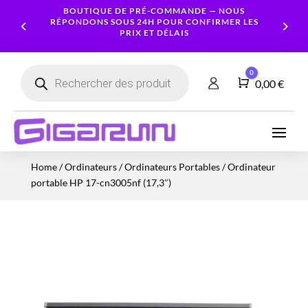
BOUTIQUE DE PRÉ-COMMANDE — NOUS
RÉPONDONS SOUS 24H POUR CONFIRMER LES
PRIX ET DÉLAIS
Recherche
0
de
Panier
0,00
€
produits
Ordinateurs
Processeur
Portables
Ecrans
Serveur
Smartphones
Logiciels
Carte
Home
/
Ordinateurs
/
Ordinateurs Portables
/ Ordinateur
NAS
Ordinateurs
Graphique
Accessoires
Tablettes
Services
portable HP 17-cn3005nf (17,3″)
Fixes
Caméras
Mémoire
Imprimantes
Montres
&
Workstation
RAM
connectées
Sécurité
Stockage
Réseau
Alimentations
Serveurs
PC
Onduleurs
Cartes
mères