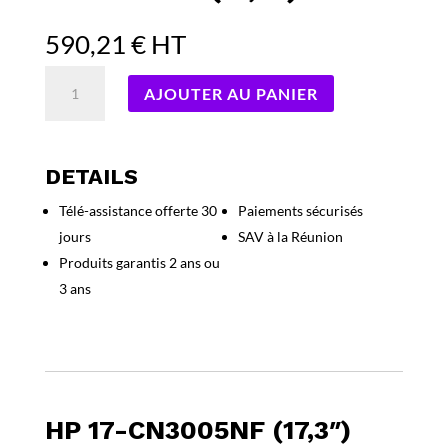
590,21
€
HT
quantité
AJOUTER AU PANIER
de
Ordinateur
portable
HP
DETAILS
17-
Télé-assistance offerte 30
Paiements sécurisés
cn3005nf
jours
SAV à la Réunion
(17,3")
Produits garantis 2 ans ou
3 ans
HP 17-CN3005NF (17,3″)