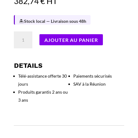
382,74
€
HT
🏝️
Stock local — Livraison sous 48h
quantité
AJOUTER AU PANIER
de
NAS
SYNOLOGY
DS223
DETAILS
*
Télé-assistance offerte 30
Paiements sécurisés
Quad
jours
SAV à la Réunion
1,7GHz
2Go
Produits garantis 2 ans ou
2xSATA3
3 ans
1xGbL
3xUSB3.0