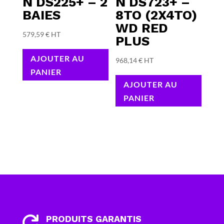
N DS225+ – 2
N DS723+ –
BAIES
8TO (2X4TO)
WD RED
579,59
€
HT
PLUS
AJOUTER AU
968,14
€
HT
PANIER
AJOUTER AU
PANIER
PRODUITS GARANTIS
