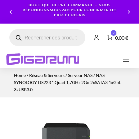
BOUTIQUE DE PRÉ-COMMANDE — NOUS
RÉPONDONS SOUS 24H POUR CONFIRMER LES
PRIX ET DÉLAIS
Recherche
0
de
Panier
0,00
€
produits
Ordinateurs
Processeur
Portables
Ecrans
Serveur
Smartphones
Logiciels
Carte
Home
/
Réseau & Serveurs
/
Serveur NAS
/ NAS
NAS
Ordinateurs
Graphique
Accessoires
Tablettes
Services
SYNOLOGY DS223 * Quad 1,7GHz 2Go 2xSATA3 1xGbL
Fixes
Caméras
Mémoire
Imprimantes
Montres
3xUSB3.0
&
Workstation
RAM
connectées
Sécurité
Stockage
Réseau
Alimentations
Serveurs
PC
Onduleurs
Cartes
mères