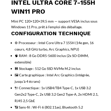
INTEL ULTRA CORE 7-155H
WIN11 PRO
Mini PC 120×120×39,5 mm — support VESA inclus sous
Windows 11 Pro, prêt à l’emploi dès déballage.
CONFIGURATION TECHNIQUE
⚙️ Processeur : Intel Core Ultra 7 155H (14e gen, 16
cœurs, 4,8 GHz turbo, Arc Graphics, NPU)
🧠 RAM : 8 Go DDR5-5600 inclus (2x SO-DIMM,
extensible)
💾 Stockage : 512 Go SSD NVMe M.2 inclus
🖼️ Carte graphique : Intel Arc Graphics (intégrée,
jusqu’à 4 écrans)
🔌 Connectique : 1x USB4/TB4 Type-C, 1x USB 3.2
Gen2x2 Type-C, 2x USB 3.2 Gen2 Type-A, 2x HDMI 2.1,
RJ45 2,5 GbE
📶 Sans-fil : Wi-Fi 6 (802.11ax), Bluetooth 5.2