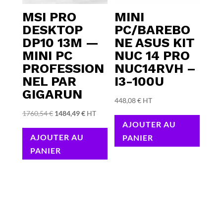
MSI PRO
MINI
DESKTOP
PC/BAREBO
DP10 13M —
NE ASUS KIT
MINI PC
NUC 14 PRO
PROFESSION
NUC14RVH –
NEL PAR
I3-100U
GIGARUN
448,08
€
HT
Le
Le
1760,54
€
1484,49
€
HT
AJOUTER AU
prix
prix
AJOUTER AU
PANIER
initial
actuel
PANIER
était :
est :
1760,54 €.
1484,49 €.