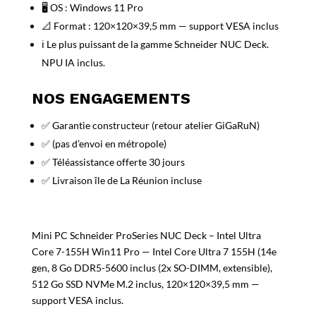
🖥️ OS : Windows 11 Pro
📐 Format : 120×120×39,5 mm — support VESA inclus
ℹ️ Le plus puissant de la gamme Schneider NUC Deck.
NPU IA inclus.
NOS ENGAGEMENTS
✅ Garantie constructeur (retour atelier GiGaRuN)
✅ (pas d’envoi en métropole)
✅ Téléassistance offerte 30 jours
✅ Livraison île de La Réunion incluse
Mini PC Schneider ProSeries NUC Deck – Intel Ultra
Core 7-155H Win11 Pro — Intel Core Ultra 7 155H (14e
gen, 8 Go DDR5-5600 inclus (2x SO-DIMM, extensible),
512 Go SSD NVMe M.2 inclus, 120×120×39,5 mm —
support VESA inclus.