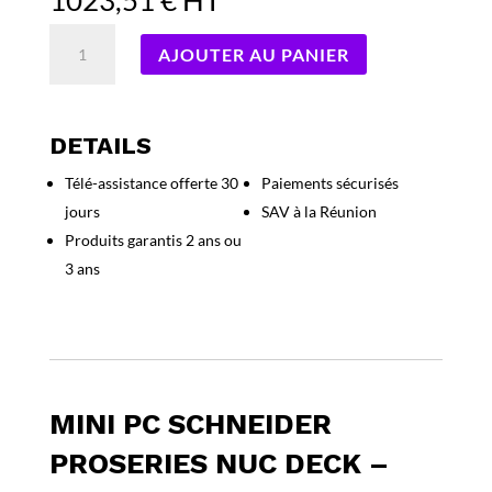
quantité
AJOUTER AU PANIER
de
Mini
PC
Schneider
DETAILS
ProSeries
Télé-assistance offerte 30
Paiements sécurisés
NUC
jours
SAV à la Réunion
Deck
-
Produits garantis 2 ans ou
Intel
3 ans
Ultra
Core
7-
155H
Win11
Pro
MINI PC SCHNEIDER
PROSERIES NUC DECK –