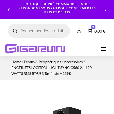
BOUTIQUE DE PRÉ-COMMANDE — NOUS
RÉPONDONS SOUS 24H POUR CONFIRMER LES
PRIX ET DÉLAIS
Recherche
0
de
Panier
0,00
€
produits
Ordinateurs
Processeur
Portables
Ecrans
Serveur
Smartphones
Logiciels
Carte
Home
/
Écrans & Périphériques
/
Accessoires
/
NAS
Ordinateurs
Graphique
Accessoires
Tablettes
Services
ENCEINTES LOGITECH LIGHT SYNC G560 2.1 120
Fixes
Caméras
Mémoire
Imprimantes
Montres
WATTS RMS BT/USB Tarif liste = 239€
&
Workstation
RAM
connectées
Sécurité
Stockage
Réseau
Alimentations
Serveurs
PC
Onduleurs
Cartes
mères