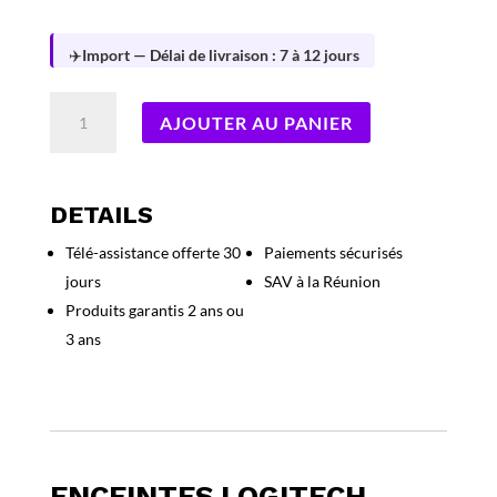
✈️
Import — Délai de livraison : 7 à 12 jours
quantité
AJOUTER AU PANIER
de
ENCEINTES
LOGITECH
LIGHT
DETAILS
SYNC
Télé-assistance offerte 30
Paiements sécurisés
G560
jours
SAV à la Réunion
2.1
120
Produits garantis 2 ans ou
WATTS
3 ans
RMS
BT/USB
Tarif
liste
=
239€
ENCEINTES LOGITECH