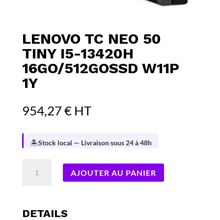
LENOVO TC NEO 50
TINY I5-13420H
16GO/512GOSSD W11P
1Y
954,27
€
HT
🏝️
Stock local — Livraison sous 24 à 48h
quantité
AJOUTER AU PANIER
de
LENOVO
TC
Neo
DETAILS