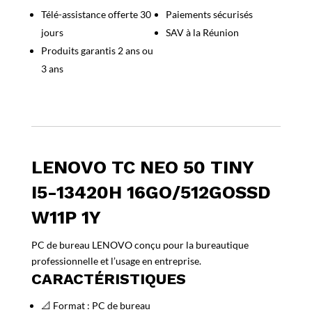
50
Télé-assistance offerte 30
Paiements sécurisés
Tiny
jours
SAV à la Réunion
i5-
13420H
Produits garantis 2 ans ou
16Go/512GoSSD
3 ans
W11P
1y
LENOVO TC NEO 50 TINY
I5-13420H 16GO/512GOSSD
W11P 1Y
PC de bureau LENOVO conçu pour la bureautique
professionnelle et l’usage en entreprise.
CARACTÉRISTIQUES
📐 Format : PC de bureau