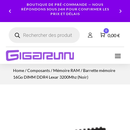
BOUTIQUE DE PRÉ-COMMANDE — NOUS
RÉPONDONS SOUS 24H POUR CONFIRMER LES
PRIX ET DÉLAIS
Recherche
0
de
Panier
0,00
€
produits
Ordinateurs
Processeur
Portables
Ecrans
Serveur
Smartphones
Logiciels
Carte
Home
/
Composants
/
Mémoire RAM
/ Barrette mémoire
NAS
Ordinateurs
Graphique
Accessoires
Tablettes
Services
16Go DIMM DDR4 Lexar 3200Mhz (Noir)
Fixes
Caméras
Mémoire
Imprimantes
Montres
&
Workstation
RAM
connectées
Sécurité
Stockage
Réseau
Alimentations
Serveurs
PC
Onduleurs
Cartes
mères