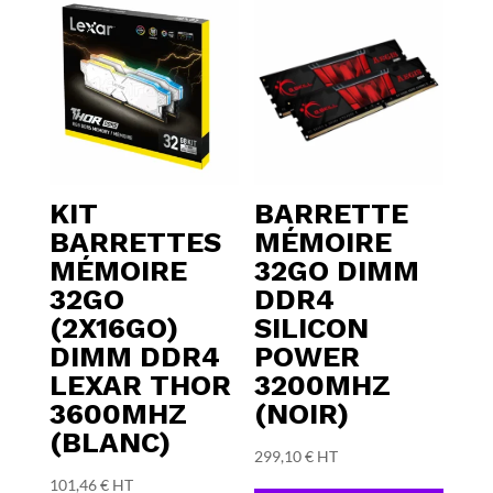
KIT
BARRETTE
BARRETTES
MÉMOIRE
MÉMOIRE
32GO DIMM
32GO
DDR4
(2X16GO)
SILICON
DIMM DDR4
POWER
LEXAR THOR
3200MHZ
3600MHZ
(NOIR)
(BLANC)
299,10
€
HT
101,46
€
HT