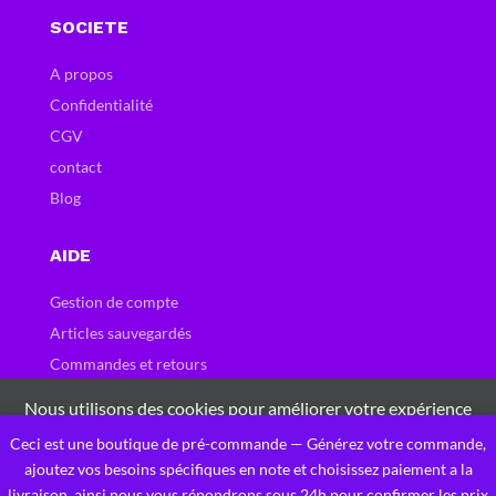
SOCIETE
A propos
Confidentialité
CGV
contact
Blog
AIDE
Gestion de compte
Articles sauvegardés
Commandes et retours
Carte et bons cadeau
Nous utilisons des cookies pour améliorer votre expérience
Questions fréquentes
sur notre site Web. En naviguant sur ce site, vous acceptez
Ceci est une boutique de pré-commande — Générez votre commande,
0
notre utilisation des cookies.
ajoutez vos besoins spécifiques en note et choisissez paiement a la
livraison, ainsi nous vous répondrons sous 24h pour confirmer les prix
J'accepte Ces Cookies
Privacy Policy