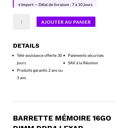
✈️
Import — Délai de livraison : 7 à 10 jours
quantité
AJOUTER AU PANIER
de
Barrette
mémoire
16Go
DETAILS
DIMM
Télé-assistance offerte 30
Paiements sécurisés
DDR4
jours
SAV à la Réunion
Lexar
3200Mhz
Produits garantis 2 ans ou
(Noir)
3 ans
BARRETTE MÉMOIRE 16GO