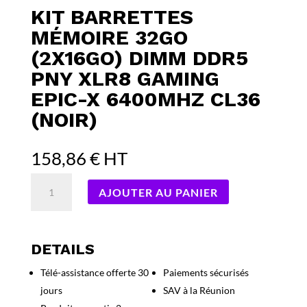
KIT BARRETTES
MÉMOIRE 32GO
(2X16GO) DIMM DDR5
PNY XLR8 GAMING
EPIC-X 6400MHZ CL36
(NOIR)
158,86
€
HT
quantité
AJOUTER AU PANIER
de
Kit
Barrettes
mémoire
DETAILS
32Go
Télé-assistance offerte 30
Paiements sécurisés
(2x16Go)
jours
SAV à la Réunion
DIMM
DDR5