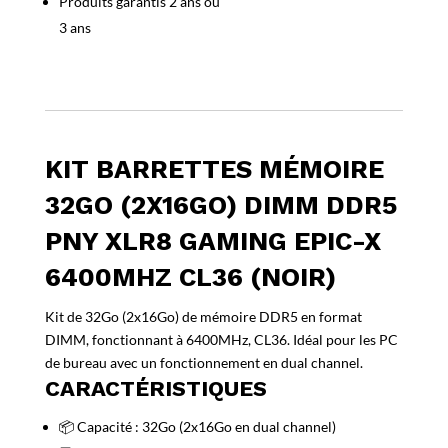
Produits garantis 2 ans ou
PNY
3 ans
XLR8
Gaming
Epic-
X
6400MHz
CL36
KIT BARRETTES MÉMOIRE
(Noir)
32GO (2X16GO) DIMM DDR5
PNY XLR8 GAMING EPIC-X
6400MHZ CL36 (NOIR)
Kit de 32Go (2x16Go) de mémoire DDR5 en format
DIMM, fonctionnant à 6400MHz, CL36. Idéal pour les PC
de bureau avec un fonctionnement en dual channel.
CARACTÉRISTIQUES
📦 Capacité : 32Go (2x16Go en dual channel)