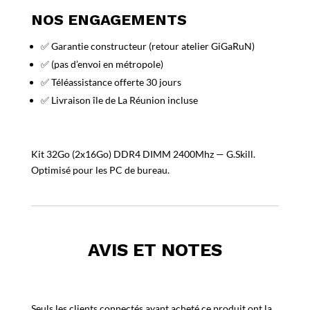
NOS ENGAGEMENTS
✅ Garantie constructeur (retour atelier GiGaRuN)
✅ (pas d’envoi en métropole)
✅ Téléassistance offerte 30 jours
✅ Livraison île de La Réunion incluse
Kit 32Go (2x16Go) DDR4 DIMM 2400Mhz — G.Skill.
Optimisé pour les PC de bureau.
AVIS ET NOTES
Seuls les clients connectés ayant acheté ce produit ont la