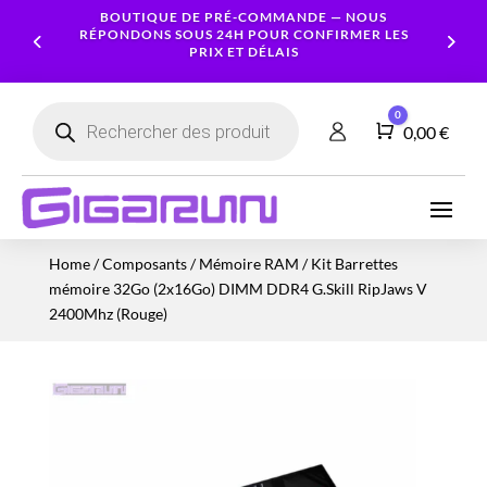
BOUTIQUE DE PRÉ-COMMANDE — NOUS
RÉPONDONS SOUS 24H POUR CONFIRMER LES
PRIX ET DÉLAIS
Recherche
0
de
Panier
0,00
€
produits
Ordinateurs
Processeur
Portables
Ecrans
Serveur
Smartphones
Logiciels
Carte
Home
/
Composants
/
Mémoire RAM
/ Kit Barrettes
NAS
Ordinateurs
Graphique
Accessoires
Tablettes
Services
mémoire 32Go (2x16Go) DIMM DDR4 G.Skill RipJaws V
Fixes
Caméras
Mémoire
Imprimantes
Montres
2400Mhz (Rouge)
&
Workstation
RAM
connectées
Sécurité
Stockage
Réseau
Alimentations
Serveurs
PC
Onduleurs
Cartes
mères