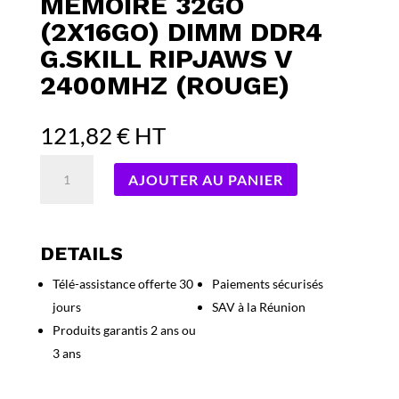
MÉMOIRE 32GO
(2X16GO) DIMM DDR4
G.SKILL RIPJAWS V
2400MHZ (ROUGE)
121,82
€
HT
quantité
AJOUTER AU PANIER
de
Kit
Barrettes
mémoire
DETAILS
32Go
Télé-assistance offerte 30
Paiements sécurisés
(2x16Go)
jours
SAV à la Réunion
DIMM
DDR4
Produits garantis 2 ans ou
G.Skill
3 ans
RipJaws
V