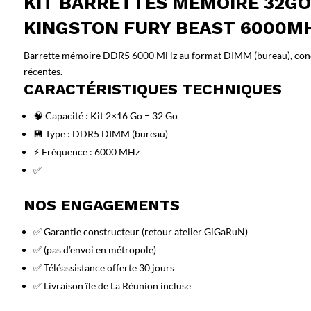
KIT BARRETTES MÉMOIRE 32GO
KINGSTON FURY BEAST 6000MH
Barrette mémoire DDR5 6000 MHz au format DIMM (bureau), conç
récentes.
CARACTÉRISTIQUES TECHNIQUES
🧠 Capacité : Kit 2×16 Go = 32 Go
💾 Type : DDR5 DIMM (bureau)
⚡ Fréquence : 6000 MHz
✅
NOS ENGAGEMENTS
✅ Garantie constructeur (retour atelier GiGaRuN)
✅ (pas d’envoi en métropole)
✅ Téléassistance offerte 30 jours
✅ Livraison île de La Réunion incluse