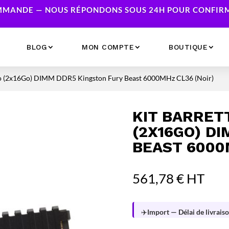
MANDE — NOUS RÉPONDONS SOUS 24H POUR CONFIRME
BLOG
MON COMPTE
BOUTIQUE
Go (2x16Go) DIMM DDR5 Kingston Fury Beast 6000MHz CL36 (Noir)
Ecrans
Serveur NAS
Accessoires
Caméras & Sécurité
KIT BARRET
Imprimantes
Réseau
(2X16GO) D
Serveurs
BEAST 6000
Onduleurs
561,78
€
HT
✈️
Import — Délai de livraiso