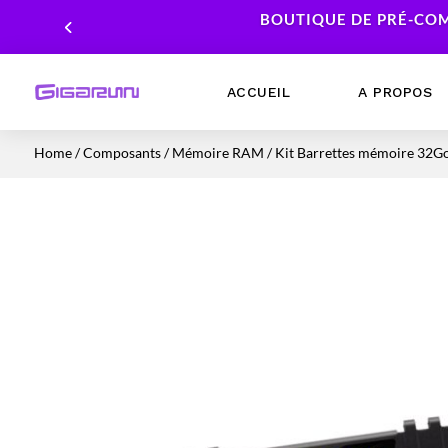
BOUTIQUE DE PRÉ-COM
ACCUEIL
A PROPOS
Home
/
Composants
/
Mémoire RAM
/ Kit Barrettes mémoire 32
Ordinateurs Portables
Processeur
Ordinateurs Fixes
Carte Graphique
Workstation
Mémoire RAM
Stockage
Alimentations PC
Cartes mères