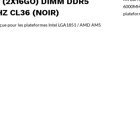
 (2X16GO) DIMM DDR5
6000MHz
Z CL36 (NOIR)
platefo
ue pour les plateformes Intel LGA1851 / AMD AM5