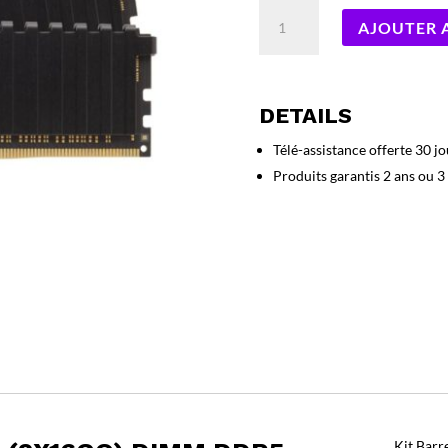
quantité
AJOUTER 
de
Kit
Barrettes
mémoire
DETAILS
32Go
(2x16Go)
Télé-assistance offerte 30 jo
DIMM
Produits garantis 2 ans ou 3
DDR5
Kingston
Fury
Beast
6000MHz
CL36
(Noir)
Kit Bar