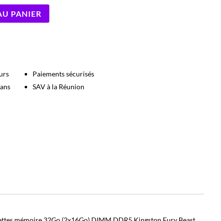
AU PANIER
urs
Paiements sécurisés
 ans
SAV à la Réunion
rettes mémoire 32Go (2x16Go) DIMM DDR5 Kingston Fury Beast