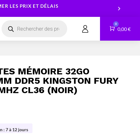
R LES PRIX ET DÉLAIS
Recherche
0
de
Panier
0,00
€
CONTACT
produits
Smartphones
Logiciels
Tablettes
Services
TES MÉMOIRE 32GO
Montres connectées
IMM DDR5 KINGSTON FURY
MHZ CL36 (NOIR)
n : 7 à 12 jours