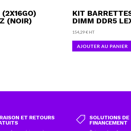
 (2X16GO)
KIT BARRETTES
Z (NOIR)
DIMM DDR5 LE
154,29
€
HT
AJOUTER AU PANIER
VRAISON ET RETOURS
SOLUTIONS DE

ATUITS
FINANCEMENT