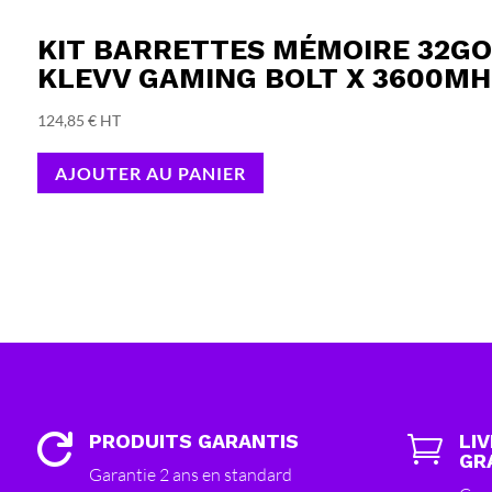
KIT BARRETTES MÉMOIRE 32GO
KLEVV GAMING BOLT X 3600MH
124,85
€
HT
AJOUTER AU PANIER
PRODUITS GARANTIS
LI


GR
Garantie 2 ans en standard