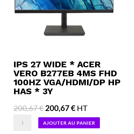
IPS 27 WIDE * ACER
VERO B277EB 4MS FHD
100HZ VGA/HDMI/DP HP
HAS * 3Y
Le
Le
200,67
€
200,67
€
HT
prix
prix
quantité
initial
actuel
AJOUTER AU PANIER
de
était :
est :
IPS