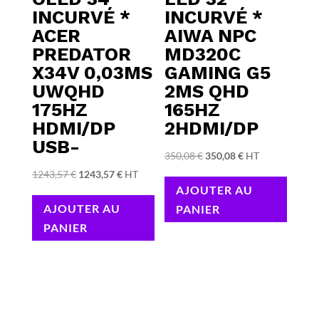
INCURVÉ *
INCURVÉ *
ACER
AIWA NPC
PREDATOR
MD320C
X34V 0,03MS
GAMING G5
UWQHD
2MS QHD
175HZ
165HZ
HDMI/DP
2HDMI/DP
USB-
Le
Le
350,08
€
350,08
€
HT
Le
Le
prix
prix
1243,57
€
1243,57
€
HT
AJOUTER AU
prix
prix
initial
actuel
AJOUTER AU
PANIER
initial
actuel
était :
est :
PANIER
était :
est :
350,08 €.
350,08 €.
1243,57 €.
1243,57 €.