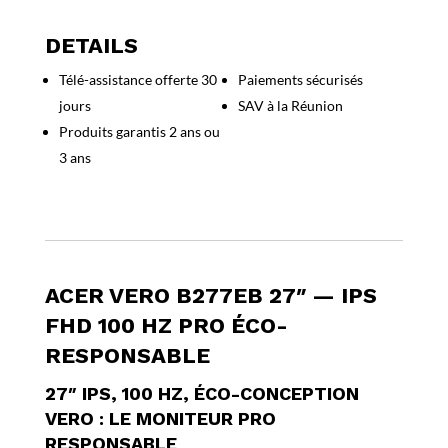
200,67 €.
200,67 €.
27
wide
DETAILS
*
Télé-assistance offerte 30
Paiements sécurisés
ACER
jours
SAV à la Réunion
Vero
B277Eb
Produits garantis 2 ans ou
4ms
3 ans
FHD
100Hz
VGA/HDMI/DP
HP
HAS
*
ACER VERO B277EB 27″ — IPS
3Y
FHD 100 HZ PRO ÉCO-
RESPONSABLE
27″ IPS, 100 HZ, ÉCO-CONCEPTION
VERO : LE MONITEUR PRO
RESPONSABLE