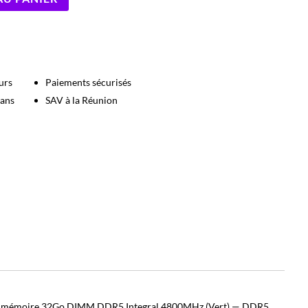
urs
Paiements sécurisés
 ans
SAV à la Réunion
e mémoire 32Go DIMM DDR5 Integral 4800MHz (Vert) — DDR5