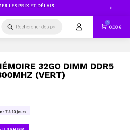
R LES PRIX ET DÉLAIS
Recherche
0
de
Panier
0,00
€
CONTACT
produits
Smartphones
Logiciels
Tablettes
Services
ÉMOIRE 32GO DIMM DDR5
Montres connectées
800MHZ (VERT)
n : 7 à 10 jours
AU PANIER