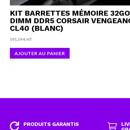
KIT BARRETTES MÉMOIRE 32GO
DIMM DDR5 CORSAIR VENGEAN
CL40 (BLANC)
591,59
€
HT
AJOUTER AU PANIER
PRODUITS GARANTIS
LI


GR