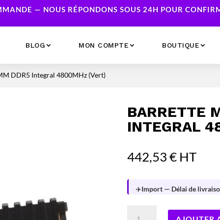
MANDE — NOUS RÉPONDONS SOUS 24H POUR CONFIRME
BLOG
MON COMPTE
BOUTIQUE
MM DDR5 Integral 4800MHz (Vert)
Ecrans
Serveur NAS
Accessoires
Caméras & Sécurité
BARRETTE M
Imprimantes
Réseau
INTEGRAL 4
Serveurs
Onduleurs
442,53
€
HT
✈️
Import — Délai de livraiso
quantité
AJOUTER 