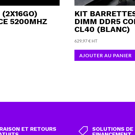
 (2X16GO)
KIT BARRETTES
CE 5200MHZ
DIMM DDR5 CO
CL40 (BLANC)
629,97
€
HT
AJOUTER AU PANIER
VRAISON ET RETOURS
SOLUTIONS DE

ATUITS
FINANCEMENT