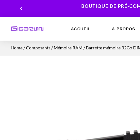
BOUTIQUE DE PRÉ-COM
ACCUEIL
A PROPOS
Home
/
Composants
/
Mémoire RAM
/ Barrette mémoire 32Go DI
Ordinateurs Portables
Processeur
Ordinateurs Fixes
Carte Graphique
Workstation
Mémoire RAM
Stockage
Alimentations PC
Cartes mères