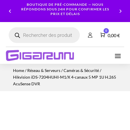
BOUTIQUE DE PRÉ-COMMANDE — NOUS
RÉPONDONS SOUS 24H POUR CONFIRMER LES
PRIX ET DÉLAIS
Recherche
0
de
Panier
0,00
€
produits
Ordinateurs
Processeur
Portables
Ecrans
Serveur
Smartphones
Logiciels
Carte
Home
/
Réseau & Serveurs
/
Caméras & Sécurité
/
NAS
Ordinateurs
Graphique
Accessoires
Tablettes
Services
Hikvision iDS-7204HUHI-M1/X 4-canaux 5 MP 1U H.265
Fixes
Caméras
Mémoire
Imprimantes
Montres
AcuSense DVR
&
Workstation
RAM
connectées
Sécurité
Stockage
Réseau
Alimentations
Serveurs
PC
Onduleurs
Cartes
mères