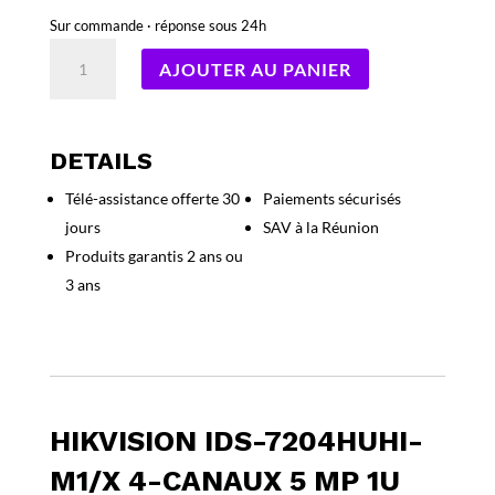
Sur commande · réponse sous 24h
quantité
AJOUTER AU PANIER
de
Hikvision
iDS-
7204HUHI-
DETAILS
M1/X
Télé-assistance offerte 30
Paiements sécurisés
4-
jours
SAV à la Réunion
canaux
5
Produits garantis 2 ans ou
MP
3 ans
1U
H.265
AcuSense
DVR
HIKVISION IDS-7204HUHI-
M1/X 4-CANAUX 5 MP 1U