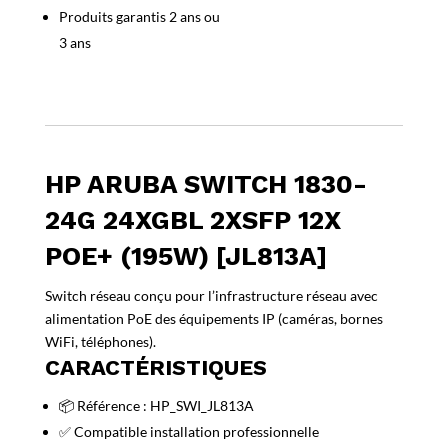
2xSFP
Produits garantis 2 ans ou
12x
3 ans
PoE+
(195W)
[JL813A]
HP ARUBA SWITCH 1830-
24G 24XGBL 2XSFP 12X
POE+ (195W) [JL813A]
Switch réseau conçu pour l’infrastructure réseau avec
alimentation PoE des équipements IP (caméras, bornes
WiFi, téléphones).
CARACTÉRISTIQUES
📦 Référence : HP_SWI_JL813A
✅ Compatible installation professionnelle