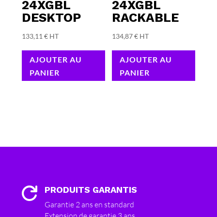
24XGBL
24XGBL
DESKTOP
RACKABLE
133,11
€
HT
134,87
€
HT
AJOUTER AU
AJOUTER AU
PANIER
PANIER
PRODUITS GARANTIS

Garantie 2 ans en standard
Extension de garantie 3 ans