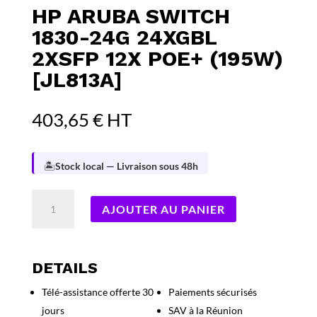
HP ARUBA SWITCH
1830-24G 24XGBL
2XSFP 12X POE+ (195W)
[JL813A]
403,65
€
HT
🏝️
Stock local — Livraison sous 48h
quantité
AJOUTER AU PANIER
de
HP
Aruba
Switch
DETAILS
1830-
Télé-assistance offerte 30
Paiements sécurisés
24G
jours
SAV à la Réunion
24xGbL