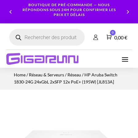
BOUTIQUE DE PRÉ-COMMANDE — NOUS
RÉPONDONS SOUS 24H POUR CONFIRMER LES
PRIX ET DÉLAIS
Recherche
0
de
Panier
0,00
€
produits
Ordinateurs
Processeur
Portables
Ecrans
Serveur
Smartphones
Logiciels
Carte
Home
/
Réseau & Serveurs
/
Réseau
/ HP Aruba Switch
NAS
Ordinateurs
Graphique
Accessoires
Tablettes
Services
1830-24G 24xGbL 2xSFP 12x PoE+ (195W) [JL813A]
Fixes
Caméras
Mémoire
Imprimantes
Montres
&
Workstation
RAM
connectées
Sécurité
Stockage
Réseau
Alimentations
Serveurs
PC
Onduleurs
Cartes
mères