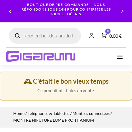
BOUTIQUE DE PRÉ-COMMANDE — NOUS
RÉPONDONS SOUS 24H POUR CONFIRMER LES
PRIX ET DÉLAIS
Recherche
0
de
Panier
0,00
€
produits
Ordinateurs
Processeur
Portables
Ecrans
Serveur
Smartphones
Logiciels
Carte
NAS
Ordinateurs
Graphique
Accessoires
Tablettes
Services
🕰️ C'était le bon vieux temps
Fixes
Caméras
Mémoire
Imprimantes
Montres
&
Workstation
RAM
Ce produit n'est plus en vente.
connectées
Sécurité
Stockage
Réseau
Alimentations
Home
/
Téléphones & Tablettes
/
Montres connectées
/
Serveurs
PC
MONTRE HIFUTURE LUME PRO TITANIUM
Onduleurs
Cartes
mères