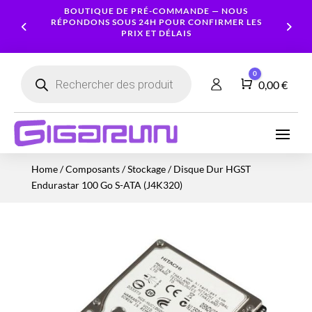
BOUTIQUE DE PRÉ-COMMANDE — NOUS
RÉPONDONS SOUS 24H POUR CONFIRMER LES
PRIX ET DÉLAIS
Recherche
0
de
Panier
0,00
€
produits
Ordinateurs
Processeur
Portables
Ecrans
Serveur
Smartphones
Logiciels
Carte
Home
/
Composants
/
Stockage
/ Disque Dur HGST
NAS
Ordinateurs
Graphique
Accessoires
Tablettes
Services
Endurastar 100 Go S-ATA (J4K320)
Fixes
Caméras
Mémoire
Imprimantes
Montres
&
Workstation
RAM
connectées
Sécurité
Stockage
Réseau
Alimentations
Serveurs
PC
Onduleurs
Cartes
mères