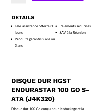
Disque
Dur
HGST
DETAILS
Endurastar
Télé-assistance offerte 30
Paiements sécurisés
100
jours
SAV à la Réunion
Go
S-
Produits garantis 2 ans ou
ATA
3 ans
(J4K320)
DISQUE DUR HGST
ENDURASTAR 100 GO S-
ATA (J4K320)
Disque dur 100 Go conçu pour le stockage et la