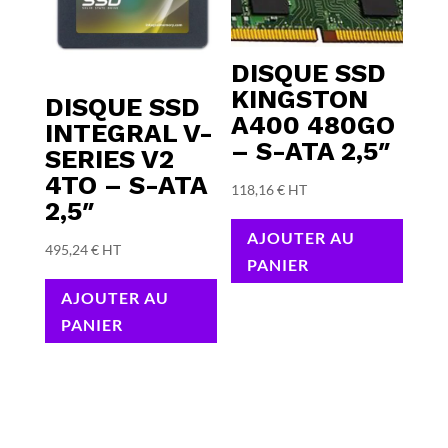
DISQUE SSD
KINGSTON
DISQUE SSD
A400 480GO
INTEGRAL V-
– S-ATA 2,5″
SERIES V2
4TO – S-ATA
118,16
€
HT
2,5″
AJOUTER AU
495,24
€
HT
PANIER
AJOUTER AU
PANIER