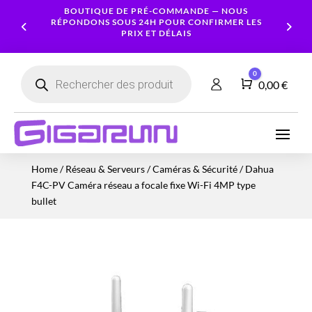
BOUTIQUE DE PRÉ-COMMANDE — NOUS
RÉPONDONS SOUS 24H POUR CONFIRMER LES
PRIX ET DÉLAIS
Recherche
0
de
Panier
0,00
€
produits
Ordinateurs
Processeur
Portables
Ecrans
Serveur
Smartphones
Logiciels
Carte
Home
/
Réseau & Serveurs
/
Caméras & Sécurité
/ Dahua
NAS
Ordinateurs
Graphique
Accessoires
Tablettes
Services
F4C-PV Caméra réseau a focale fixe Wi-Fi 4MP type
Fixes
Caméras
Mémoire
Imprimantes
Montres
bullet
&
Workstation
RAM
connectées
Sécurité
Stockage
Réseau
Alimentations
Serveurs
PC
Onduleurs
Cartes
mères