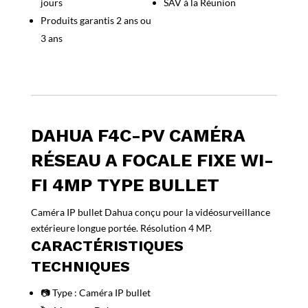
jours
SAV à la Réunion
a
focale
Produits garantis 2 ans ou
fixe
3 ans
Wi-
Fi
4MP
type
bullet
DAHUA F4C-PV CAMÉRA
RÉSEAU A FOCALE FIXE WI-
FI 4MP TYPE BULLET
Caméra IP bullet Dahua conçu pour la vidéosurveillance
extérieure longue portée. Résolution 4 MP.
CARACTÉRISTIQUES
TECHNIQUES
📷 Type : Caméra IP bullet