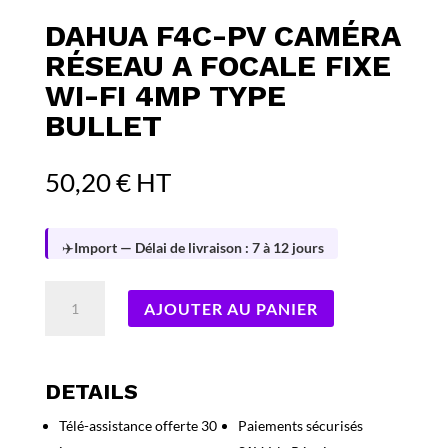
DAHUA F4C-PV CAMÉRA
RÉSEAU A FOCALE FIXE
WI-FI 4MP TYPE
BULLET
50,20
€
HT
✈️
Import — Délai de livraison : 7 à 12 jours
quantité
AJOUTER AU PANIER
de
Dahua
F4C-
PV
DETAILS
Caméra
Télé-assistance offerte 30
Paiements sécurisés
réseau