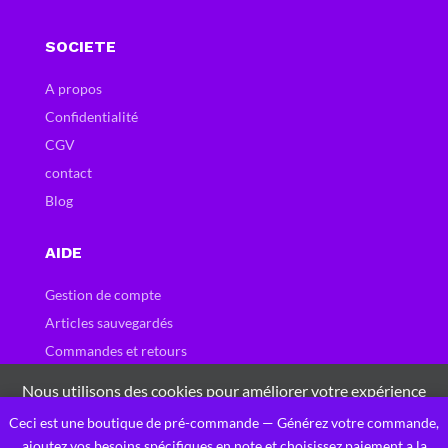
SOCIETE
A propos
Confidentialité
CGV
contact
Blog
AIDE
Gestion de compte
Articles sauvegardés
Commandes et retours
Carte et bons cadeau
Nous utilisons des cookies pour améliorer votre expérience
Questions fréquentes
sur notre site Web. En naviguant sur ce site, vous acceptez
Ceci est une boutique de pré-commande — Générez votre commande,
0
notre utilisation des cookies.
ajoutez vos besoins spécifiques en note et choisissez paiement a la