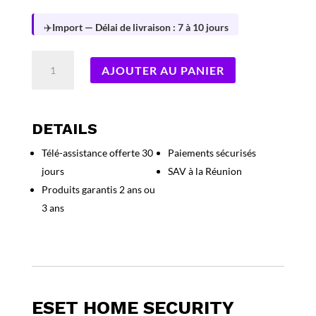
✈️
Import — Délai de livraison : 7 à 10 jours
quantité
AJOUTER AU PANIER
de
ESET
HOME
Security
DETAILS
Essential
Télé-assistance offerte 30
Paiements sécurisés
5-
jours
SAV à la Réunion
Devices
1
Produits garantis 2 ans ou
an
3 ans
(FR)
ESET HOME SECURITY