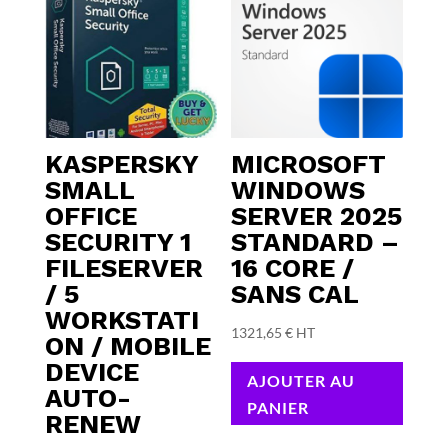
KASPERSKY
MICROSOFT
SMALL
WINDOWS
OFFICE
SERVER 2025
SECURITY 1
STANDARD –
FILESERVER
16 CORE /
/ 5
SANS CAL
WORKSTATI
1321,65
€
HT
ON / MOBILE
DEVICE
AJOUTER AU
AUTO-
PANIER
RENEW