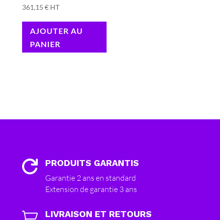
361,15
€
HT
AJOUTER AU
PANIER
PRODUITS GARANTIS

Garantie 2 ans en standard
Extension de garantie 3 ans
LIVRAISON ET RETOURS
