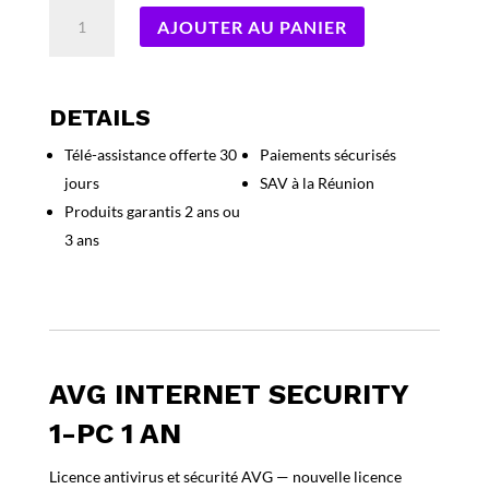
quantité
AJOUTER AU PANIER
de
AVG
Internet
Security
DETAILS
1-
Télé-assistance offerte 30
Paiements sécurisés
PC
jours
SAV à la Réunion
1
an
Produits garantis 2 ans ou
3 ans
AVG INTERNET SECURITY
1-PC 1 AN
Licence antivirus et sécurité AVG — nouvelle licence