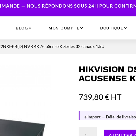
MANDE — NOUS RÉPONDONS SOUS 24H POUR CONFIRME
BLOG
MON COMPTE
BOUTIQUE
32NXI-K4(D) NVR 4K AcuSense K Series 32 canaux 1.5U
Ecrans
Serveur NAS
Accessoires
Caméras & Sécurité
HIKVISION D
Imprimantes
Réseau
ACUSENSE K
Serveurs
Onduleurs
739,80
€
HT
✈️
Import — Délai de livraiso
quantité
AJOUTER 