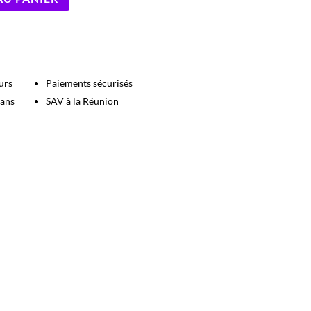
urs
Paiements sécurisés
 ans
SAV à la Réunion