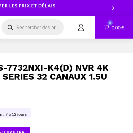
R LES PRIX ET DÉLAIS
Recherche
0
de
Panier
0,00
€
CONTACT
produits
Smartphones
Logiciels
Tablettes
Services
S-7732NXI-K4(D) NVR 4K
Montres connectées
 SERIES 32 CANAUX 1.5U
n : 7 à 12 jours
AU PANIER