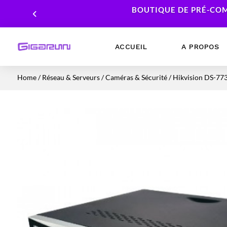
BOUTIQUE DE PRÉ-COM
ACCUEIL
A PROPOS
Home
/
Réseau & Serveurs
/
Caméras & Sécurité
/ Hikvision DS-77
Ordinateurs Portables
Processeur
Ordinateurs Fixes
Carte Graphique
Workstation
Mémoire RAM
Stockage
Alimentations PC
Cartes mères