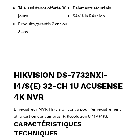
I4/S(E)
Télé-assistance offerte 30
Paiements sécurisés
32-
jours
SAV à la Réunion
ch
1U
Produits garantis 2 ans ou
AcuSense
3 ans
4K
NVR
HIKVISION DS-7732NXI-
I4/S(E) 32-CH 1U ACUSENSE
4K NVR
Enregistreur NVR Hikvision conçu pour l’enregistrement
et la gestion des caméras IP. Résolution 8 MP (4K).
CARACTÉRISTIQUES
TECHNIQUES