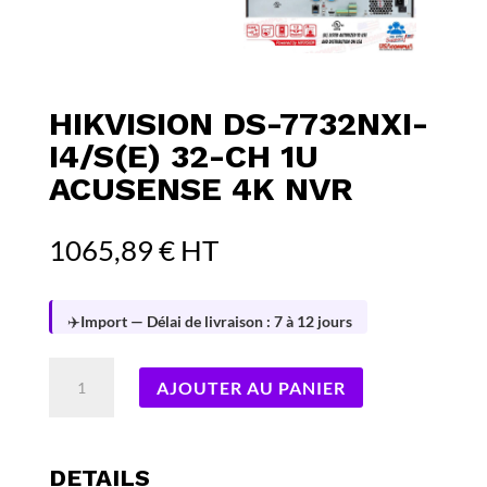
HIKVISION DS-7732NXI-
I4/S(E) 32-CH 1U
ACUSENSE 4K NVR
1065,89
€
HT
✈️
Import — Délai de livraison : 7 à 12 jours
quantité
AJOUTER AU PANIER
de
Hikvision
DS-
7732NXI-
DETAILS