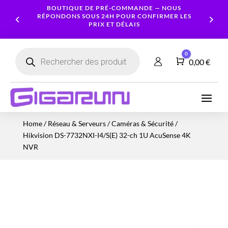
BOUTIQUE DE PRÉ-COMMANDE — NOUS
RÉPONDONS SOUS 24H POUR CONFIRMER LES
PRIX ET DÉLAIS
Recherche
0
de
Panier
0,00
€
produits
Ordinateurs
Processeur
Portables
Ecrans
Serveur
Smartphones
Logiciels
Carte
Home
/
Réseau & Serveurs
/
Caméras & Sécurité
/
NAS
Ordinateurs
Graphique
Accessoires
Tablettes
Services
Hikvision DS-7732NXI-I4/S(E) 32-ch 1U AcuSense 4K
Fixes
Caméras
Mémoire
Imprimantes
Montres
NVR
&
Workstation
RAM
connectées
Sécurité
Stockage
Réseau
Alimentations
Serveurs
PC
Onduleurs
Cartes
mères