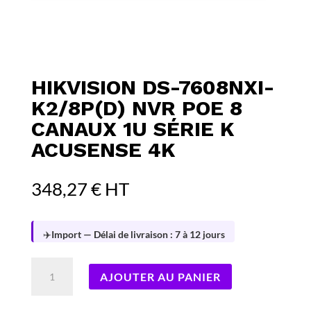
HIKVISION DS-7608NXI-
K2/8P(D) NVR POE 8
CANAUX 1U SÉRIE K
ACUSENSE 4K
348,27
€
HT
✈️
Import — Délai de livraison : 7 à 12 jours
quantité
AJOUTER AU PANIER
de
Hikvision