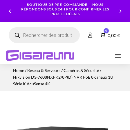
BOUTIQUE DE PRÉ-COMMANDE — NOUS
RÉPONDONS SOUS 24H POUR CONFIRMER LES
PRIX ET DÉLAIS
Recherche
0
de
Panier
0,00
€
produits
Ordinateurs
Processeur
Portables
Ecrans
Serveur
Smartphones
Logiciels
Carte
Home
/
Réseau & Serveurs
/
Caméras & Sécurité
/
NAS
Ordinateurs
Graphique
Accessoires
Tablettes
Services
Hikvision DS-7608NXI-K2/8P(D) NVR PoE 8 canaux 1U
Fixes
Caméras
Mémoire
Imprimantes
Montres
Série K AcuSense 4K
&
Workstation
RAM
connectées
Sécurité
Stockage
Réseau
Alimentations
Serveurs
PC
Onduleurs
Cartes
mères