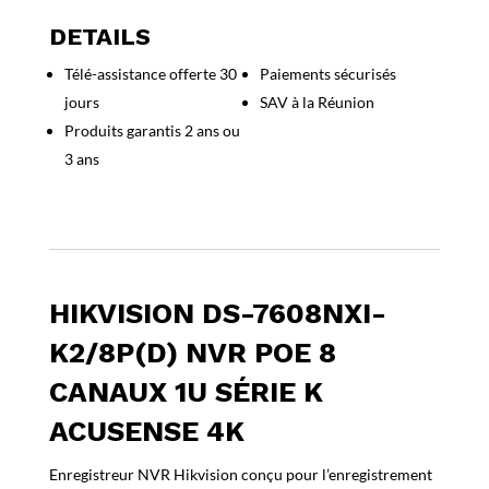
DS-
7608NXI-
DETAILS
K2/8P(D)
Télé-assistance offerte 30
Paiements sécurisés
NVR
jours
SAV à la Réunion
PoE
8
Produits garantis 2 ans ou
canaux
3 ans
1U
Série
K
AcuSense
4K
HIKVISION DS-7608NXI-
K2/8P(D) NVR POE 8
CANAUX 1U SÉRIE K
ACUSENSE 4K
Enregistreur NVR Hikvision conçu pour l’enregistrement