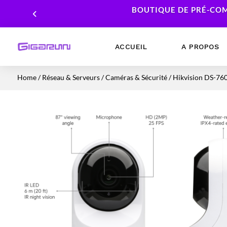
BOUTIQUE DE PRÉ-COM
ACCUEIL
A PROPOS
Home
/
Réseau & Serveurs
/
Caméras & Sécurité
/ Hikvision DS-76
Ordinateurs Portables
Processeur
Ordinateurs Fixes
Carte Graphique
Workstation
Mémoire RAM
Stockage
Alimentations PC
Cartes mères