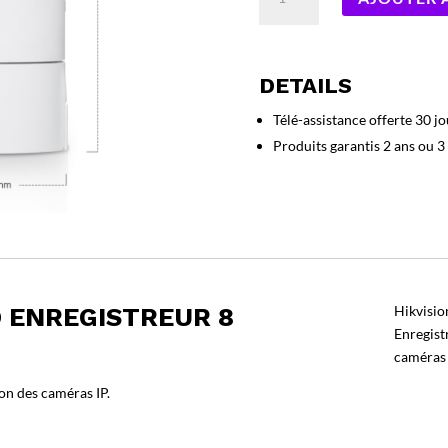
de
Hikvision
DS-
7608NXI-
DETAILS
I2/VPro
Enregistreur
Télé-assistance offerte 30 jo
8
Produits garantis 2 ans ou 3
canaux
Acuseek
O ENREGISTREUR 8
Hikvisio
Enregist
caméras 
on des caméras IP.