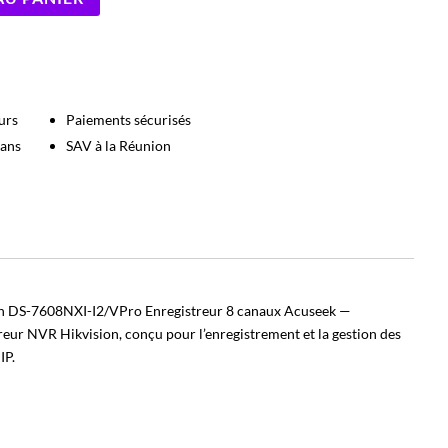
urs
Paiements sécurisés
 ans
SAV à la Réunion
n DS-7608NXI-I2/VPro Enregistreur 8 canaux Acuseek —
reur NVR Hikvision, conçu pour l’enregistrement et la gestion des
IP.