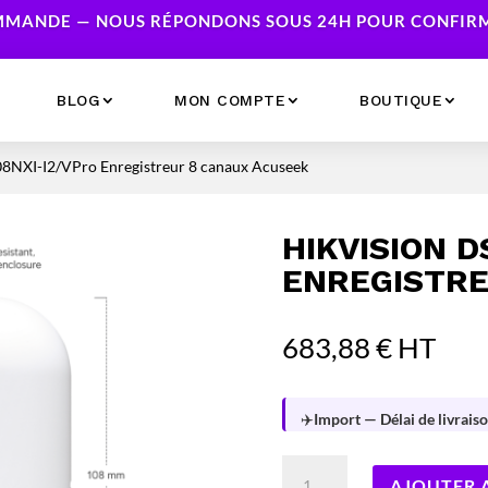
MANDE — NOUS RÉPONDONS SOUS 24H POUR CONFIRME
BLOG
MON COMPTE
BOUTIQUE
08NXI-I2/VPro Enregistreur 8 canaux Acuseek
Ecrans
Serveur NAS
Accessoires
Caméras & Sécurité
HIKVISION D
Imprimantes
Réseau
ENREGISTRE
Serveurs
Onduleurs
683,88
€
HT
✈️
Import — Délai de livraiso
quantité
AJOUTER 