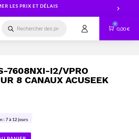
R LES PRIX ET DÉLAIS
Recherche
0
de
Panier
0,00
€
CONTACT
produits
Smartphones
Logiciels
Tablettes
Services
S-7608NXI-I2/VPRO
Montres connectées
UR 8 CANAUX ACUSEEK
n : 7 à 12 jours
AU PANIER