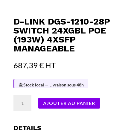
D-LINK DGS-1210-28P
SWITCH 24XGBL POE
(193W) 4XSFP
MANAGEABLE
687,39
€
HT
🏝️
Stock local — Livraison sous 48h
quantité
AJOUTER AU PANIER
de
D-
LINK
DGS-
DETAILS
1210-