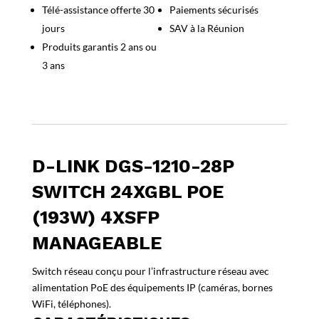
Télé-assistance offerte 30
Paiements sécurisés
28P
jours
SAV à la Réunion
Switch
24xGbL
Produits garantis 2 ans ou
PoE
3 ans
(193W)
4xSFP
manageable
D-LINK DGS-1210-28P
SWITCH 24XGBL POE
(193W) 4XSFP
MANAGEABLE
Switch réseau conçu pour l’infrastructure réseau avec
alimentation PoE des équipements IP (caméras, bornes
WiFi, téléphones).