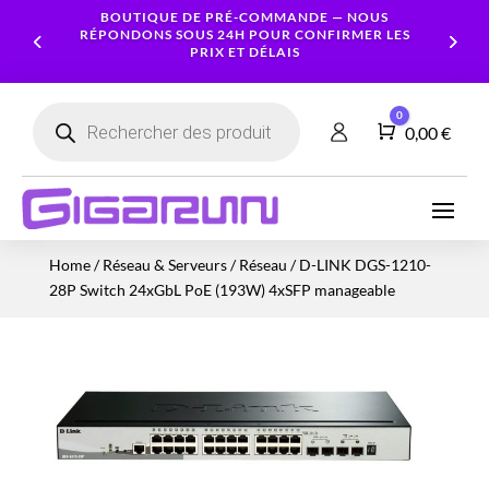
BOUTIQUE DE PRÉ-COMMANDE — NOUS
RÉPONDONS SOUS 24H POUR CONFIRMER LES
PRIX ET DÉLAIS
Recherche
0
de
Panier
0,00
€
produits
Ordinateurs
Processeur
Portables
Ecrans
Serveur
Smartphones
Logiciels
Carte
Home
/
Réseau & Serveurs
/
Réseau
/ D-LINK DGS-1210-
NAS
Ordinateurs
Graphique
Accessoires
Tablettes
Services
28P Switch 24xGbL PoE (193W) 4xSFP manageable
Fixes
Caméras
Mémoire
Imprimantes
Montres
&
Workstation
RAM
connectées
Sécurité
Stockage
Réseau
Alimentations
Serveurs
PC
Onduleurs
Cartes
mères