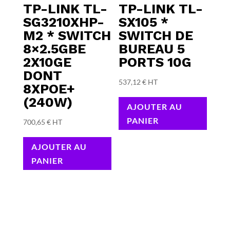
TP-LINK TL-
TP-LINK TL-
SG3210XHP-
SX105 *
M2 * SWITCH
SWITCH DE
8×2.5GBE
BUREAU 5
2X10GE
PORTS 10G
DONT
537,12
€
HT
8XPOE+
(240W)
AJOUTER AU
PANIER
700,65
€
HT
AJOUTER AU
PANIER