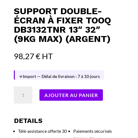
SUPPORT DOUBLE-
ÉCRAN À FIXER TOOQ
DB3132TNR 13″ 32″
(9KG MAX) (ARGENT)
98,27
€
HT
✈️
Import — Délai de livraison : 7 à 10 jours
quantité
AJOUTER AU PANIER
de
Support
double-
écran
DETAILS
à
Télé-assistance offerte 30
Paiements sécurisés
fixer