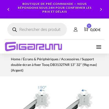
BOUTIQUE DE PRÉ-COMMANDE — NOUS
RÉPONDONS SOUS 24H POUR CONFIRMER LES
PRIX ET DÉLAIS
Recherche
0
de
Panier
0,00
€
produits
Ordinateurs
Processeur
Portables
Ecrans
Serveur
Smartphones
Logiciels
Carte
Home
/
Écrans & Périphériques
/
Accessoires
/ Support
NAS
Ordinateurs
Graphique
Accessoires
Tablettes
Services
double-écran à fixer Tooq DB3132TNR 13″ 32″ (9kg max)
Fixes
Caméras
Mémoire
Imprimantes
Montres
(Argent)
&
Workstation
RAM
connectées
Sécurité
Stockage
Réseau
Alimentations
Serveurs
PC
Onduleurs
Cartes
mères