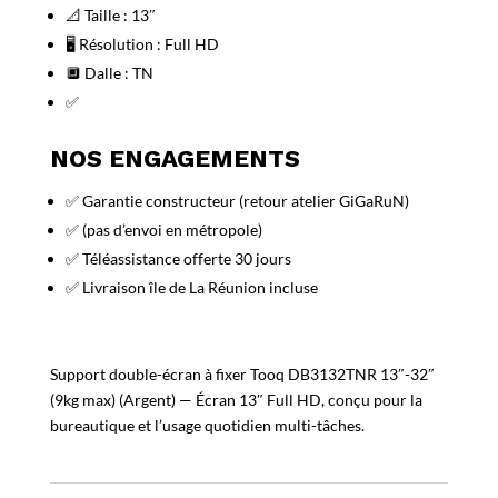
📐 Taille : 13″
🖥️ Résolution : Full HD
🔲 Dalle : TN
✅
NOS ENGAGEMENTS
✅ Garantie constructeur (retour atelier GiGaRuN)
✅ (pas d’envoi en métropole)
✅ Téléassistance offerte 30 jours
✅ Livraison île de La Réunion incluse
Support double-écran à fixer Tooq DB3132TNR 13″-32″
(9kg max) (Argent) — Écran 13″ Full HD, conçu pour la
bureautique et l’usage quotidien multi-tâches.