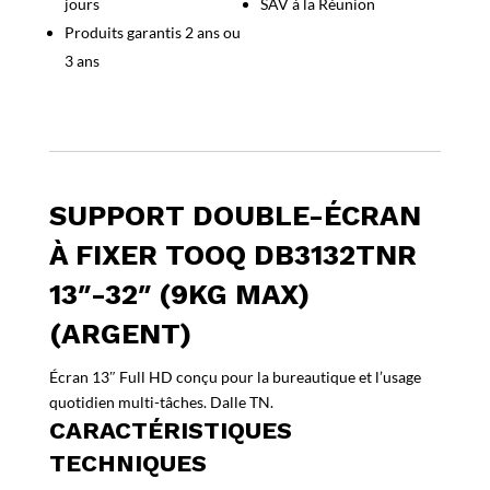
jours
SAV à la Réunion
Tooq
DB3132TNR
Produits garantis 2 ans ou
13″
3 ans
32″
(9kg
max)
(Argent)
SUPPORT DOUBLE-ÉCRAN
À FIXER TOOQ DB3132TNR
13″-32″ (9KG MAX)
(ARGENT)
Écran 13″ Full HD conçu pour la bureautique et l’usage
quotidien multi-tâches. Dalle TN.
CARACTÉRISTIQUES
TECHNIQUES