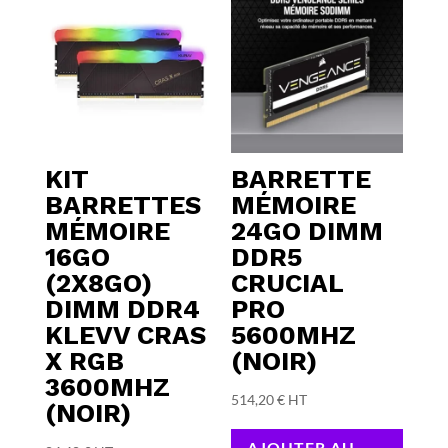
KIT
BARRETTE
BARRETTES
MÉMOIRE
MÉMOIRE
24GO DIMM
16GO
DDR5
(2X8GO)
CRUCIAL
DIMM DDR4
PRO
KLEVV CRAS
5600MHZ
X RGB
(NOIR)
3600MHZ
514,20
€
HT
(NOIR)
AJOUTER AU