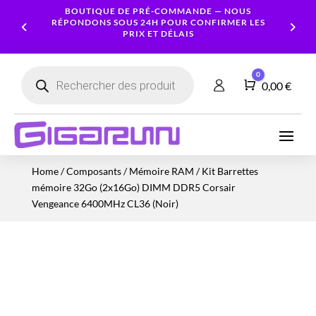
BOUTIQUE DE PRÉ-COMMANDE — NOUS
RÉPONDONS SOUS 24H POUR CONFIRMER LES
PRIX ET DÉLAIS
Recherche
0
de
Panier
0,00
€
produits
Ordinateurs
Processeur
Portables
Ecrans
Serveur
Smartphones
Logiciels
Carte
Home
/
Composants
/
Mémoire RAM
/ Kit Barrettes
NAS
Ordinateurs
Graphique
Accessoires
Tablettes
Services
mémoire 32Go (2x16Go) DIMM DDR5 Corsair
Fixes
Caméras
Mémoire
Imprimantes
Montres
Vengeance 6400MHz CL36 (Noir)
&
Workstation
RAM
connectées
Sécurité
Stockage
Réseau
Alimentations
Serveurs
PC
Onduleurs
Cartes
mères