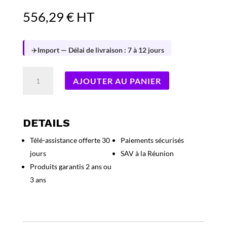
556,29
€
HT
✈️
Import — Délai de livraison : 7 à 12 jours
quantité
AJOUTER AU PANIER
de
Kit
Barrettes
mémoire
DETAILS
32Go
Télé-assistance offerte 30
Paiements sécurisés
(2x16Go)
jours
SAV à la Réunion
DIMM
DDR5
Produits garantis 2 ans ou
Corsair
3 ans
Vengeance
6400MHz
CL36
(Noir)