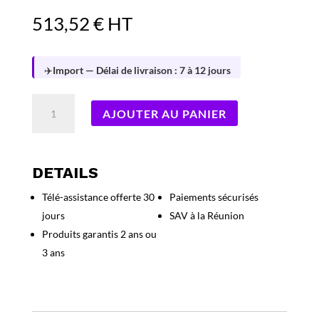
513,52
€
HT
✈️
Import — Délai de livraison : 7 à 12 jours
quantité
AJOUTER AU PANIER
de
Kit
Barrettes
mémoire
DETAILS
32Go
Télé-assistance offerte 30
Paiements sécurisés
(2x16Go)
jours
SAV à la Réunion
DIMM
DDR5
Produits garantis 2 ans ou
Corsair
3 ans
Vengeance
5200MHz
CL40
(Noir)