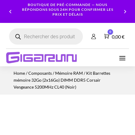
BOUTIQUE DE PRÉ-COMMANDE — NOUS
RÉPONDONS SOUS 24H POUR CONFIRMER LES
PRIX ET DÉLAIS
Recherche
0
de
Panier
0,00
€
produits
Ordinateurs
Processeur
Portables
Ecrans
Serveur
Smartphones
Logiciels
Carte
Home
/
Composants
/
Mémoire RAM
/ Kit Barrettes
NAS
Ordinateurs
Graphique
Accessoires
Tablettes
Services
mémoire 32Go (2x16Go) DIMM DDR5 Corsair
Fixes
Caméras
Mémoire
Imprimantes
Montres
Vengeance 5200MHz CL40 (Noir)
&
Workstation
RAM
connectées
Sécurité
Stockage
Réseau
Alimentations
Serveurs
PC
Onduleurs
Cartes
mères