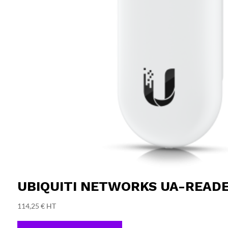
UBIQUITI NETWORKS UA-READE
114,25
€
HT