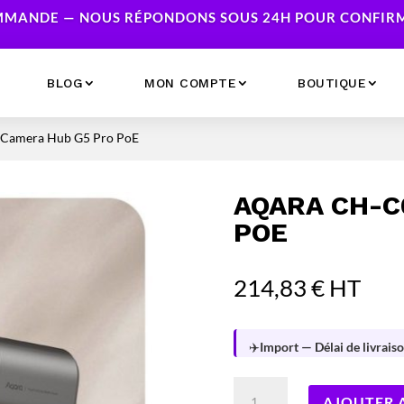
MANDE — NOUS RÉPONDONS SOUS 24H POUR CONFIRME
BLOG
MON COMPTE
BOUTIQUE
Camera Hub G5 Pro PoE
Ecrans
Serveur NAS
Accessoires
Caméras & Sécurité
AQARA CH-C
Imprimantes
Réseau
POE
Serveurs
Onduleurs
214,83
€
HT
✈️
Import — Délai de livraiso
quantité
AJOUTER 