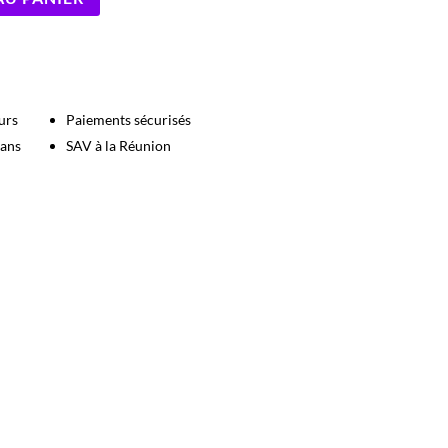
urs
Paiements sécurisés
 ans
SAV à la Réunion