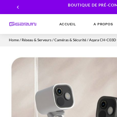
BOUTIQUE DE PRÉ-COM
ACCUEIL
A PROPOS
Home
/
Réseau & Serveurs
/
Caméras & Sécurité
/ Aqara CH-C03D 
Ordinateurs Portables
Processeur
Ordinateurs Fixes
Carte Graphique
Workstation
Mémoire RAM
Stockage
Alimentations PC
Cartes mères