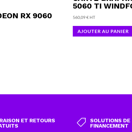
5060 TI WIND
DEON RX 9060
560,09
€
HT
AJOUTER AU PANIER
VRAISON ET RETOURS
SOLUTIONS DE

ATUITS
FINANCEMENT