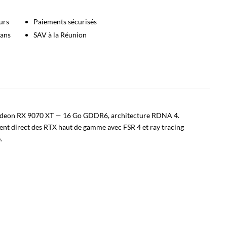
urs
Paiements sécurisés
 ans
SAV à la Réunion
eon RX 9070 XT — 16 Go GDDR6, architecture RDNA 4.
nt direct des RTX haut de gamme avec FSR 4 et ray tracing
.