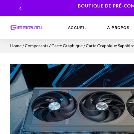
BOUTIQUE DE PRÉ-COM
ACCUEIL
A PROPOS
Home
/
Composants
/
Carte Graphique
/ Carte Graphique Sapphir
Ordinateurs Portables
Processeur
Ordinateurs Fixes
Carte Graphique
Workstation
Mémoire RAM
Stockage
Alimentations PC
Cartes mères