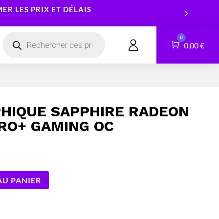
R LES PRIX ET DÉLAIS
Recherche
0
de
Panier
0,00
€
CONTACT
produits
Smartphones
Logiciels
Tablettes
Services
HIQUE SAPPHIRE RADEON
Montres connectées
TRO+ GAMING OC
AU PANIER