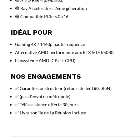
🔵 AMD FSR 4 (IA-based)
🔵 Ray Accelerators 2ème génération
🔵 Compatible PCIe 5.0 x16
IDÉAL POUR
Gaming 4K / 1440p haute fréquence
Alternative AMD performante aux RTX 5070/5080
Ecosystème AMD (CPU + GPU)
NOS ENGAGEMENTS
✅ Garantie constructeur (retour atelier GiGaRuN)
✅ (pas d’envoi en métropole)
✅ Téléassistance offerte 30 jours
✅ Livraison île de La Réunion incluse