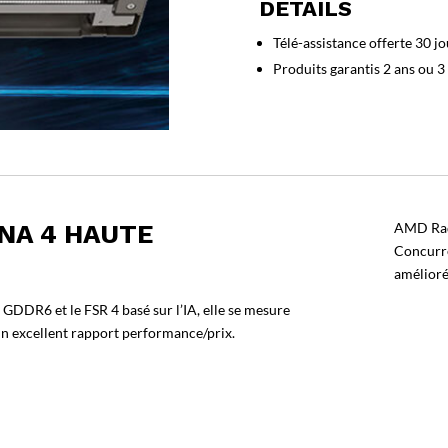
DETAILS
Radeon
RX
Télé-assistance offerte 30 jo
9070
Produits garantis 2 ans ou 3
Nitro+
Gaming
OC
NA 4 HAUTE
AMD Rad
Concurre
amélioré
GDDR6 et le FSR 4 basé sur l’IA, elle se mesure
 excellent rapport performance/prix.