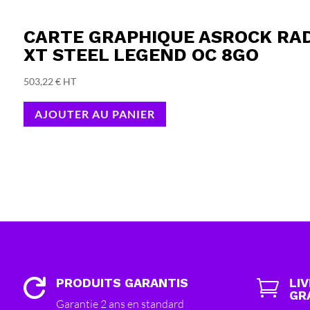
CARTE GRAPHIQUE ASROCK RA
XT STEEL LEGEND OC 8GO
503,22
€
HT
AJOUTER AU PANIER
PRODUITS GARANTIS
LI


GR
Garantie 2 ans en standard