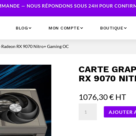
MANDE — NOUS RÉPONDONS SOUS 24H POUR CONFIRME
BLOG
MON COMPTE
BOUTIQUE
e Radeon RX 9070 Nitro+ Gaming OC
Ecrans
Serveur NAS
Accessoires
Caméras & Sécurité
CARTE GRAP
Imprimantes
Réseau
RX 9070 NI
Serveurs
Onduleurs
1076,30
€
HT
quantité
AJOUTER 
de
Carte
Graphique
Sapphire