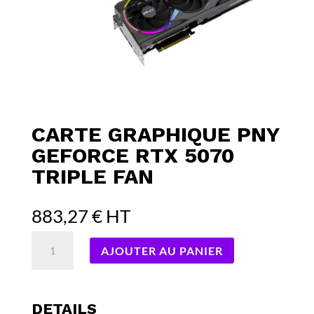
CARTE GRAPHIQUE PNY
GEFORCE RTX 5070
TRIPLE FAN
883,27
€
HT
quantité
AJOUTER AU PANIER
de
Carte
Graphique
PNY
DETAILS