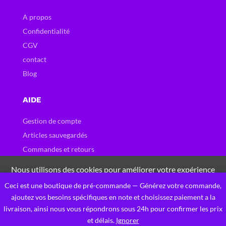
A propos
Confidentialité
CGV
contact
Blog
AIDE
Gestion de compte
Articles sauvegardés
Commandes et retours
Carte et bons cadeau
Nous utilisons des cookies pour améliorer votre expérience
Questions fréquentes
sur notre site Web. En naviguant sur ce site, vous acceptez
Ceci est une boutique de pré-commande — Générez votre commande,
0
notre utilisation des cookies.
ajoutez vos besoins spécifiques en note et choisissez paiement a la
livraison, ainsi nous vous répondrons sous 24h pour confirmer les prix
J'accepte Ces Cookies
Privacy Policy
Designed by Gigarun ingénierie
et délais.
Ignorer