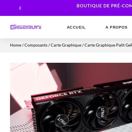
BOUTIQUE DE PRÉ-COM
ACCUEIL
A PROPOS
Home
/
Composants
/
Carte Graphique
/ Carte Graphique Palit G
Ordinateurs Portables
Processeur
Ordinateurs Fixes
Carte Graphique
Workstation
Mémoire RAM
Stockage
Alimentations PC
Cartes mères