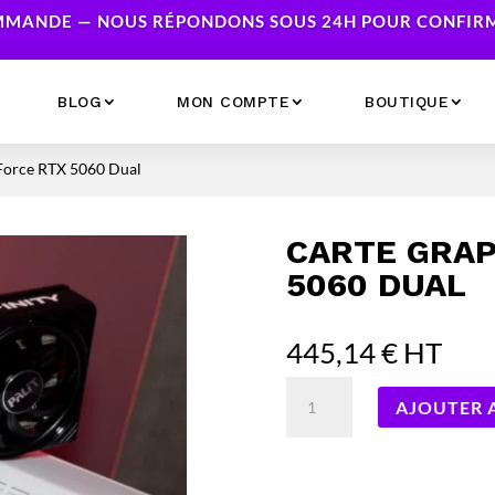
MANDE — NOUS RÉPONDONS SOUS 24H POUR CONFIRME
BLOG
MON COMPTE
BOUTIQUE
eForce RTX 5060 Dual
Ecrans
Serveur NAS
Accessoires
Caméras & Sécurité
CARTE GRAP
Imprimantes
Réseau
5060 DUAL
Serveurs
Onduleurs
445,14
€
HT
quantité
AJOUTER 
de
Carte
Graphique
Palit