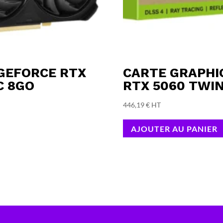
 GEFORCE RTX
CARTE GRAPHI
C 8GO
RTX 5060 TWI
446,19
€
HT
AJOUTER AU PANIER