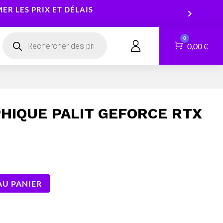
R LES PRIX ET DÉLAIS
Recherche
0
de
Panier
0,00
€
CONTACT
produits
Smartphones
Logiciels
Tablettes
Services
HIQUE PALIT GEFORCE RTX
Montres connectées
AU PANIER