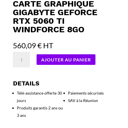
CARTE GRAPHIQUE
GIGABYTE GEFORCE
RTX 5060 TI
WINDFORCE 8GO
560,09
€
HT
quantité
AJOUTER AU PANIER
de
Carte
Graphique
Gigabyte
DETAILS
GeForce
Télé-assistance offerte 30
Paiements sécurisés
RTX
jours
SAV à la Réunion
5060
Ti
Produits garantis 2 ans ou
Windforce
3 ans
8Go