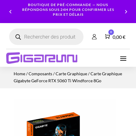
BOUTIQUE DE PRÉ-COMMANDE — NOUS
RÉPONDONS SOUS 24H POUR CONFIRMER LES
PRIX ET DÉLAIS
Recherche
0
de
Panier
0,00
€
produits
Ordinateurs
Processeur
Portables
Ecrans
Serveur
Smartphones
Logiciels
Carte
Home
/
Composants
/
Carte Graphique
/ Carte Graphique
NAS
Ordinateurs
Graphique
Accessoires
Tablettes
Services
Gigabyte GeForce RTX 5060 Ti Windforce 8Go
Fixes
Caméras
Mémoire
Imprimantes
Montres
&
Workstation
RAM
connectées
Sécurité
Stockage
Réseau
Alimentations
Serveurs
PC
Onduleurs
Cartes
mères