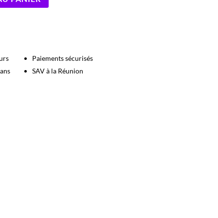
urs
Paiements sécurisés
 ans
SAV à la Réunion