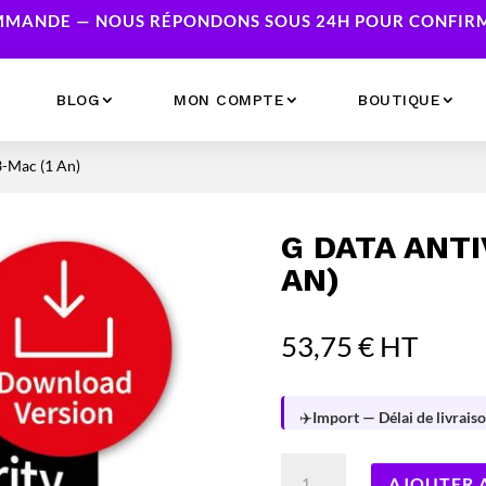
MANDE — NOUS RÉPONDONS SOUS 24H POUR CONFIRME
BLOG
MON COMPTE
BOUTIQUE
3-Mac (1 An)
Ecrans
Serveur NAS
Accessoires
Caméras & Sécurité
G DATA ANTI
Imprimantes
Réseau
AN)
Serveurs
Onduleurs
53,75
€
HT
✈️
Import — Délai de livraiso
quantité
AJOUTER 