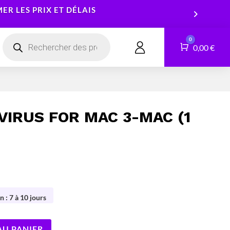
R LES PRIX ET DÉLAIS
Recherche
0
de
Panier
0,00
€
CONTACT
produits
Smartphones
Logiciels
Tablettes
Services
VIRUS FOR MAC 3-MAC (1
Montres connectées
n : 7 à 10 jours
AU PANIER