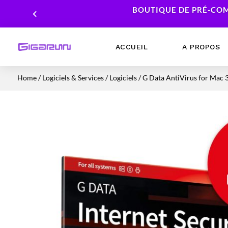
BOUTIQUE DE PRÉ-COM
ACCUEIL
A PROPOS
Home
/
Logiciels & Services
/
Logiciels
/ G Data AntiVirus for Mac 
Ordinateurs Portables
Processeur
Ordinateurs Fixes
Carte Graphique
Workstation
Mémoire RAM
Stockage
Alimentations PC
Cartes mères