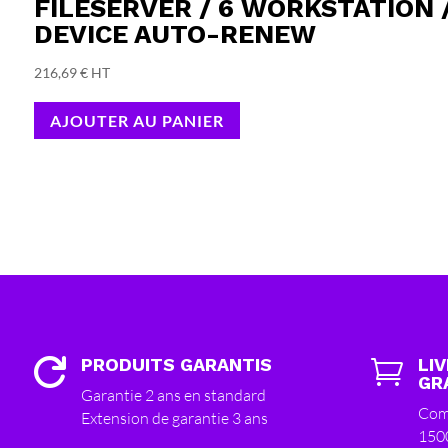
FILESERVER / 6 WORKSTATION 
DEVICE AUTO-RENEW
216,69
€
HT
AJOUTER AU PANIER
PRODUITS GARANTIS
LI


GR
Garantie 2 ans en standard
Com
Extension de garantie 3 ans
150