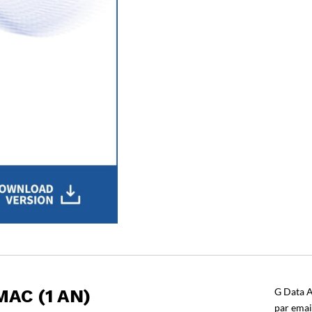
AC (1 AN)
G Data A
par emai