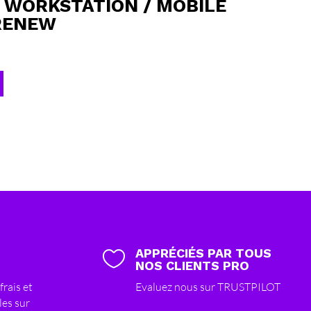
8 WORKSTATION / MOBILE
RENEW
APPRÉCIÉS PAR TOUS

NOS CLIENTS PRO
frais et
Evaluez nous sur TRUSTPILOT
les sur