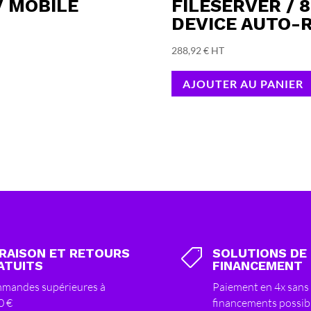
/ MOBILE
FILESERVER / 
DEVICE AUTO-
288,92
€
HT
AJOUTER AU PANIER
VRAISON ET RETOURS
SOLUTIONS DE

ATUITS
FINANCEMENT
mandes supérieures à
Paiement en 4x sans 
0 €
financements possib