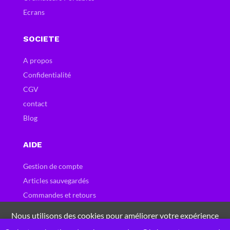
Ecrans
SOCIETE
A propos
Confidentialité
CGV
contact
Blog
AIDE
Gestion de compte
Articles sauvegardés
Commandes et retours
Carte et bons cadeau
Nous utilisons des cookies pour améliorer votre expérience
Questions fréquentes
sur notre site Web. En naviguant sur ce site, vous acceptez