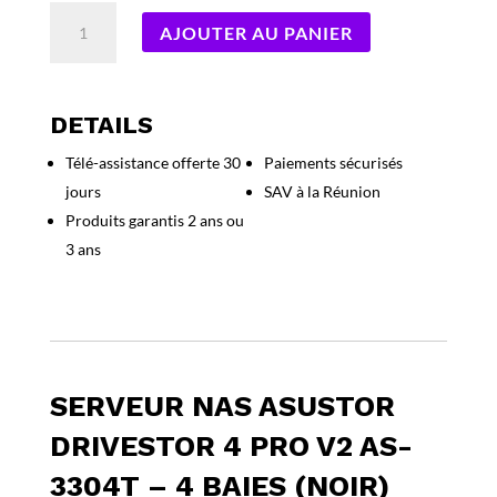
quantité
AJOUTER AU PANIER
de
Serveur
NAS
Asustor
DETAILS
Drivestor
Télé-assistance offerte 30
Paiements sécurisés
4
jours
SAV à la Réunion
Pro
V2
Produits garantis 2 ans ou
AS-
3 ans
3304T
-
4
baies
(Noir)
SERVEUR NAS ASUSTOR
DRIVESTOR 4 PRO V2 AS-
3304T – 4 BAIES (NOIR)